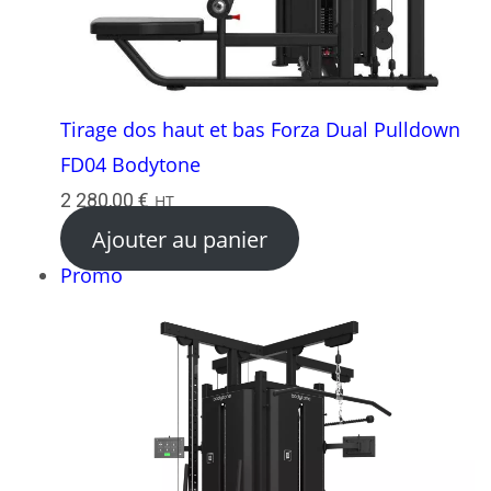
Tirage dos haut et bas Forza Dual Pulldown
FD04 Bodytone
2 280,00
€
HT
Ajouter au panier
Produit
Promo
en
promotion