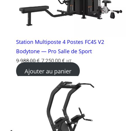
Station Multiposte 4 Postes FC4S V2
Bodytone — Pro Salle de Sport
Le
Le
9 988,00
€
7 250,00
€
HT
prix
prix
Ajouter au panier
initial
actuel
était :
est :
9
7
988,00 €.
250,00 €.