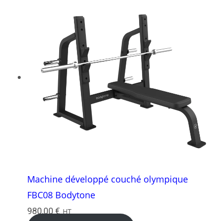
Machine développé couché olympique
FBC08 Bodytone
980,00
€
HT