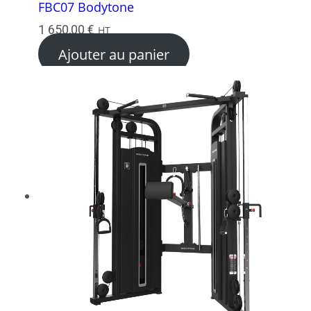
FBC07 Bodytone
1 650,00
€
HT
Ajouter au panier