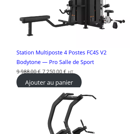
Station Multiposte 4 Postes FC4S V2
Bodytone — Pro Salle de Sport
Le
Le
9 988,00
€
7 250,00
€
HT
prix
prix
Ajouter au panier
initial
actuel
était :
est :
9
7
988,00 €.
250,00 €.