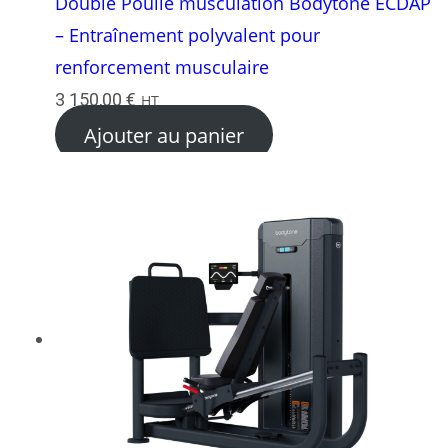
Double Poulie musculation Bodytone ECDAP
– Entraînement polyvalent pour
renforcement musculaire
3 150,00
€
HT
Ajouter au panier