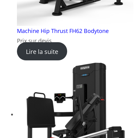
Machine Hip Thrust FH62 Bodytone
Prix sur devis
: Machine Hip Thrust FH62 
Lire la suite