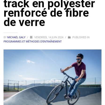
track en polyester
renforcé de fibre
de verre
BY
MICHAËL GALY
/
VENDREDI, 14 JUIN 2024
/
PUBLISHED IN
PROGRAMMES ET MÉTHODES D'ENTRAÎNEMENT