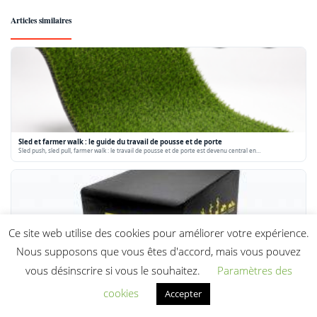
Articles similaires
Sled et farmer walk : le guide du travail de pousse et de porte
Sled push, sled pull, farmer walk : le travail de pousse et de porte est devenu central en…
Ce site web utilise des cookies pour améliorer votre expérience.
Nous supposons que vous êtes d'accord, mais vous pouvez
Box jump : technique, hauteurs et choix de la plyo box
vous désinscrire si vous le souhaitez.
Paramètres des
Le box jump est le mouvement pliometrique de reference : il developpe la puissance des membres
inferieurs, la…
cookies
Accepter