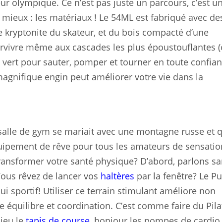
ieur olympique. Ce n’est pas juste un parcours, c’est u
 a mieux : les matériaux ! Le 54ML est fabriqué avec de
 kryptonite du skateur, et du bois compacté d’une
urvivre même aux cascades les plus époustouflantes 
 vert pour sauter, pomper et tourner en toute confian
gnifique engin peut améliorer votre vie dans la
alle de gym se mariait avec une montagne russe et qu
quipement de rêve pour tous les amateurs de sensatio
 transformer votre santé physique? D’abord, parlons sa
Vous rêvez de lancer vos
haltères
par la fenêtre? Le 
i sportif! Utiliser ce terrain stimulant améliore non
 équilibre et coordination. C’est comme faire du Pila
ieu le
tapis de course
, bonjour les pompes de cardio