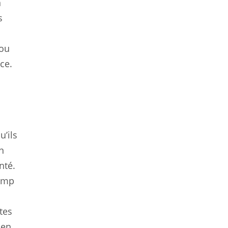
n
s
(ou
ce.
’ils
n
nté.
Pump
tes
 en