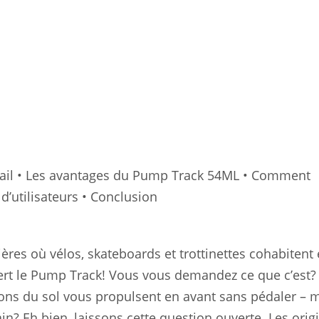
Équipement
Sportif
ail
• Les avantages du Pump Track 54ML
• Comment
’utilisateurs
• Conclusion
ières où vélos, skateboards et trottinettes cohabitent
ert le Pump Track! Vous vous demandez ce que c’est?
ions du sol vous propulsent en avant sans pédaler – 
n? Eh bien, laissons cette question ouverte. Les orig