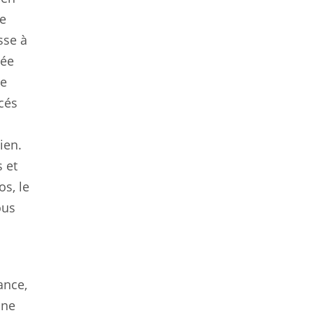
re
sse à
tée
le
cés
ien.
 et
os, le
ous
ance,
 ne