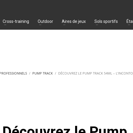
Cross-training
Outdoor
Aires de jeux
Sols sportifs
Éta
 PROFESSIONNELS
PUMP TRACK
DÉCOUVREZ LE PUMP TRACK 54ML – L’INCONT
Découvrez le Pump