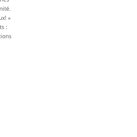
nité.
ux! »
s :
tions