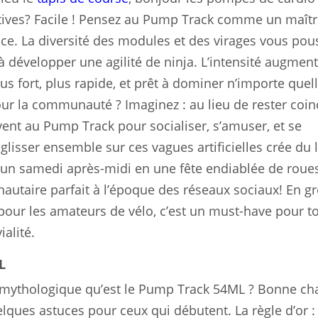
rtives? Facile ! Pensez au Pump Track comme un maît
ce. La diversité des modules et des virages vous pou
évelopper une agilité de ninja. L’intensité augmen
 fort, plus rapide, et prêt à dominer n’importe quel
ur la communauté ? Imaginez : au lieu de rester coin
vent au Pump Track pour socialiser, s’amuser, et se
lisser ensemble sur ces vagues artificielles crée du l
e un samedi après-midi en une fête endiablée de roues
autaire parfait à l’époque des réseaux sociaux! En gr
pour les amateurs de vélo, c’est un must-have pour t
ialité.
L
 mythologique qu’est le Pump Track 54ML ? Bonne ch
elques astuces pour ceux qui débutent. La règle d’or :