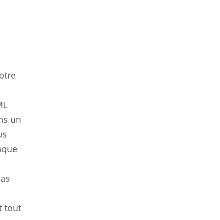
otre
ML
ons un
us
aque
pas
t tout