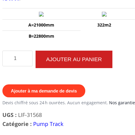
A=21000mm
322m2
B=22800mm
quantité
AJOUTER AU PANIER
de
Découvrez
le
Pump
Ajouter à ma demande de devis
Track
Devis chiffré sous 24 h ouvrées. Aucun engagement.
Nos garantie
54ML
UGS :
LIF-31568
-
Catégorie :
Pump Track
L'Incontournable