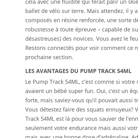
cela avec une fluidité qui ferait pâlir un sk
ballet de vélo sur terre. Mais attendez, il y
composés en résine renforcée, une sorte de
robustesse à toute épreuve – capable de s
désastreuses) des novices. Vous avez le feu
Restons connectés pour voir comment ce ma
prochaine section.
LES AVANTAGES DU PUMP TRACK 54ML
Le Pump Track 54ML, c’est comme si votre s
avaient un bébé super fun. Oui, c’est un é
forte, mais saviez-vous qu’il pouvait aussi
Vous détestez faire des squats ennuyeux? 
Track 54ML est là pour vous sauver de l’ennu
seulement votre endurance mais aussi votre
mais avec une bonne dose d’adrénaline. Ad