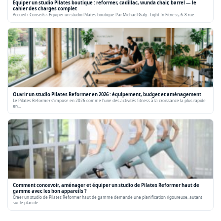
Équiper un studio Pilates boutique : reformer, cadillac, wunda chair, barrel — le
cahier des charges complet
Accueil › Conseils › Équiper un studio Pilates boutique Par Michaël Galy · Light In Fitness, 6-8 rue…
Ouvrir un studio Pilates Reformer en 2026 : équipement, budget et aménagement
Le Pilates Reformer s'impose en 2026 comme l'une des activités fitness à la croissance la plus rapide
en…
Comment concevoir, aménager et équiper un studio de Pilates Reformer haut de
gamme avec les bon appareils ?
Créer un studio de Pilates Reformer haut de gamme demande une planification rigoureuse, autant
sur le plan de…