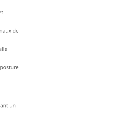
et
maux de
elle
 posture
sant un