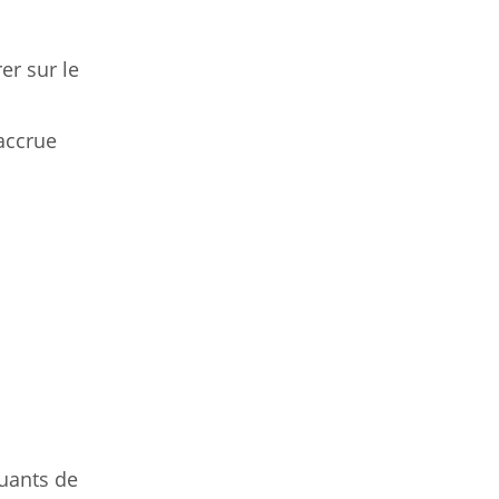
er sur le
 accrue
quants de