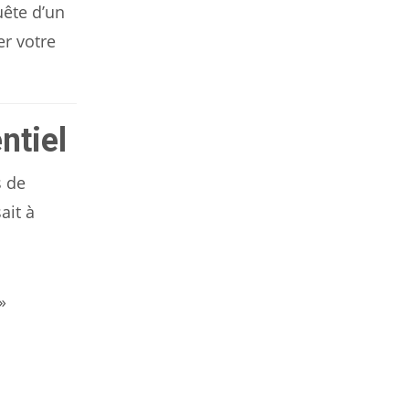
uête d’un
er votre
ntiel
s de
ait à
»