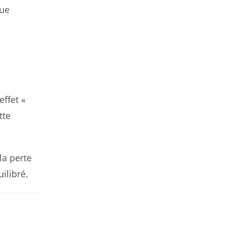
que
effet «
tte
la perte
ilibré.