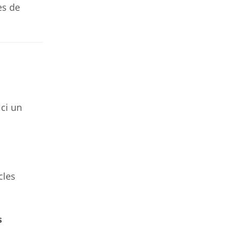
es de
ci un
cles
s