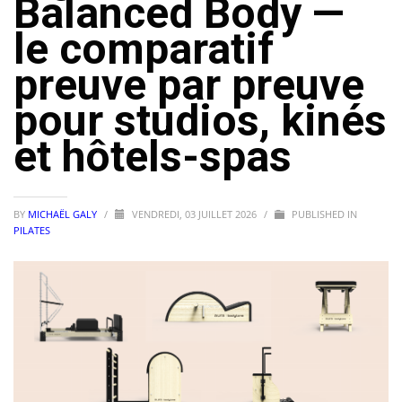
Balanced Body —
le comparatif
preuve par preuve
pour studios, kinés
et hôtels-spas
BY
MICHAËL GALY
/
VENDREDI, 03 JUILLET 2026
/
PUBLISHED IN
PILATES