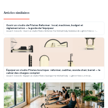
Articles similaires
Ouvrir un studio de Pilates Reformer : local, machines, budget et
réglementation — le guide de l’équipeur
Accueil › Conseils › Ouvrir un studio Pilates Reformer Par Michaël Galy, fondateur de Light In Fitness —…
Équiper un studio Pilates boutique : reformer, cadillac, wunda chair, barrel — le
cahier des charges complet
Accueil › Conseils › Équiper un studio Pilates boutique Par Michaël Galy · Light In Fitness, 6-8 rue…