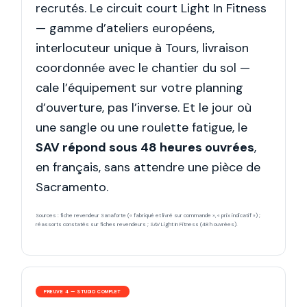
recrutés. Le circuit court Light In Fitness
— gamme d’ateliers européens,
interlocuteur unique à Tours, livraison
coordonnée avec le chantier du sol —
cale l’équipement sur votre planning
d’ouverture, pas l’inverse. Et le jour où
une sangle ou une roulette fatigue, le
SAV répond sous 48 heures ouvrées
,
en français, sans attendre une pièce de
Sacramento.
Sources : fiche revendeur Sanaforte (« fabriqué et livré sur commande », « prix indicatif ») ;
réassorts constatés sur fiches revendeurs ; SAV Light In Fitness (48 h ouvrées).
PREUVE 4 — STUDIO COMPLET