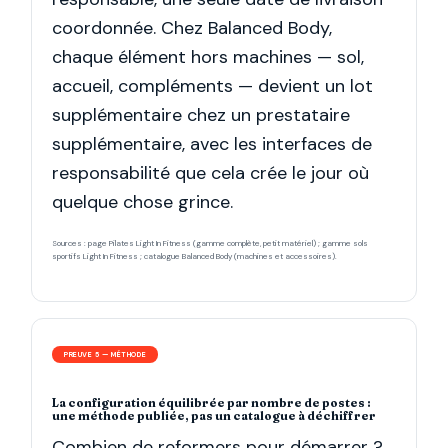
coordonnée. Chez Balanced Body,
chaque élément hors machines — sol,
accueil, compléments — devient un lot
supplémentaire chez un prestataire
supplémentaire, avec les interfaces de
responsabilité que cela crée le jour où
quelque chose grince.
Sources : page Pilates Light In Fitness (gamme complète, petit matériel) ; gamme sols
sportifs Light In Fitness ; catalogue Balanced Body (machines et accessoires).
PREUVE 5 — MÉTHODE
La configuration équilibrée par nombre de postes :
une méthode publiée, pas un catalogue à déchiffrer
Combien de reformers pour démarrer ?