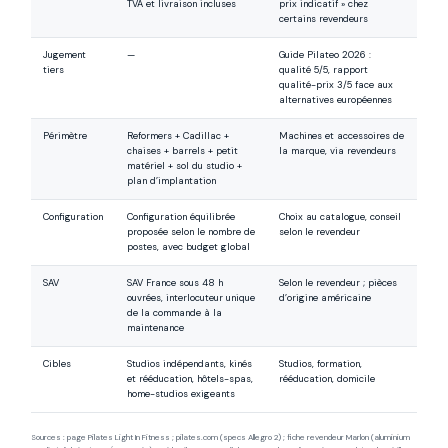
TVA et livraison incluses
prix indicatif » chez
certains revendeurs
Jugement
—
Guide Pilateo 2026 :
tiers
qualité 5/5, rapport
qualité-prix 3/5 face aux
alternatives européennes
Périmètre
Reformers + Cadillac +
Machines et accessoires de
chaises + barrels + petit
la marque, via revendeurs
matériel + sol du studio +
plan d’implantation
Configuration
Configuration équilibrée
Choix au catalogue, conseil
proposée selon le nombre de
selon le revendeur
postes, avec budget global
SAV
SAV France sous 48 h
Selon le revendeur ; pièces
ouvrées, interlocuteur unique
d’origine américaine
de la commande à la
maintenance
Cibles
Studios indépendants, kinés
Studios, formation,
et rééducation, hôtels-spas,
rééducation, domicile
home-studios exigeants
Sources : page Pilates Light In Fitness ; pilates.com (specs Allegro 2) ; fiche revendeur Marlon (aluminium