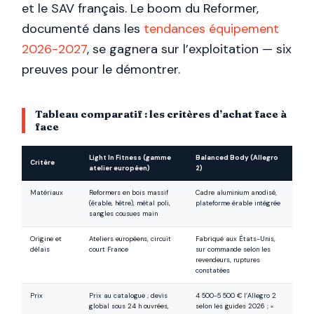
et le SAV français. Le boom du Reformer,
documenté dans les
tendances équipement
2026-2027
, se gagnera sur l’exploitation — six
preuves pour le démontrer.
Tableau comparatif : les critères d’achat face à
face
Light In Fitness (gamme
Balanced Body (Allegro
Critère
atelier européen)
2)
Matériaux
Reformers en bois massif
Cadre aluminium anodisé,
(érable, hêtre), métal poli,
plateforme érable intégrée
sangles cousues main
Origine et
Ateliers européens, circuit
Fabriqué aux États-Unis,
délais
court France
sur commande selon les
revendeurs, ruptures
constatées
Prix
Prix au catalogue ; devis
4 500-5 500 € l’Allegro 2
global sous 24 h ouvrées,
selon les guides 2026 ; «