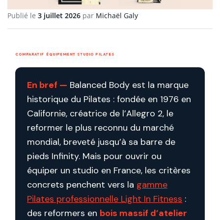
Publié le
3 juillet 2026
par
Michaël Galy
COMPARATIF ÉQUIPEMENT STUDIO PILATES
En bref —
Balanced Body est la marque
historique du Pilates : fondée en 1976 en
Californie, créatrice de l’Allegro 2, le
reformer le plus reconnu du marché
mondial, breveté jusqu’à sa barre de
pieds Infinity. Mais pour ouvrir ou
équiper un studio en France, les critères
concrets penchent vers la
gamme
Pilates professionnelle Light In Fitness
:
des reformers en
bois massif d’atelier