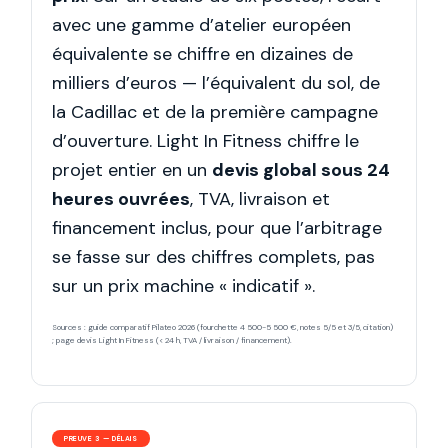
avec une gamme d’atelier européen
équivalente se chiffre en dizaines de
milliers d’euros — l’équivalent du sol, de
la Cadillac et de la première campagne
d’ouverture. Light In Fitness chiffre le
projet entier en un
devis global sous 24
heures ouvrées
, TVA, livraison et
financement inclus, pour que l’arbitrage
se fasse sur des chiffres complets, pas
sur un prix machine « indicatif ».
Sources : guide comparatif Pilateo 2026 (fourchette 4 500-5 500 €, notes 5/5 et 3/5, citation)
; page devis Light In Fitness (< 24 h, TVA / livraison / financement).
PREUVE 3 — DÉLAIS