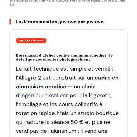
anodisé, fabriqué aux États-Unis) ; guide Pilateo 2026 ; fiches revendeurs français. Consultées le 2 juillet
2026.
La démonstration, preuve par preuve
PREUVE 1 — MATIÈRE
Bois massif d’atelier contre aluminium anodisé : le
détail que vos clientes photographient
Le fait technique est simple et vérifié :
l’Allegro 2 est construit sur un
cadre en
aluminium anodisé
— un choix
d’ingénieur excellent pour la légèreté,
l’empilage et les cours collectifs à
rotation rapide. Mais un studio boutique
qui facture la séance 50 € et plus ne
vend pas de l’aluminium : il vend une