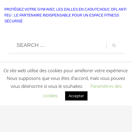
PROTÉGEZ VOTRE GYM AVEC LES DALLES EN CAOUTCHOUC DFL ANTI
FEU : LE PARTENAIRE INDISPENSABLE POUR UN ESPACE FITNESS
SÉCURISÉ
Ce site web utilise des cookies pour améliorer votre expérience.
Nous supposons que vous êtes d'accord, mais vous pouvez
vous désinscrire si vous le souhaitez.
Paramètres des
cookies
Accepter
Light In Fitness
—
6-8 rue Victor Laloux
,
37000
Tours
,
France
06 20 72 66 96
contact@lightinfitness.com
|
Mentions légales
CGV
Conditions d'utilisation
Contact