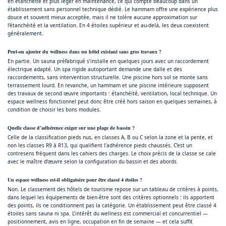
en étanchéité et plus léger en maintenance, ce qui compte beaucoup dans un
établissement sans personnel technique dédié. Le hammam offre une expérience plus
douce et souvent mieux acceptée, mais il ne tolère aucune approximation sur
l’étanchéité et la ventilation. En 4 étoiles supérieur et au-delà, les deux coexistent
généralement.
Peut-on ajouter du wellness dans un hôtel existant sans gros travaux ?
En partie. Un sauna préfabriqué s’installe en quelques jours avec un raccordement
électrique adapté. Un spa rigide autoportant demande une dalle et des
raccordements, sans intervention structurelle. Une piscine hors sol se monte sans
terrassement lourd. En revanche, un hammam et une piscine intérieure supposent
des travaux de second œuvre importants : étanchéité, ventilation, local technique. Un
espace wellness fonctionnel peut donc être créé hors saison en quelques semaines, à
condition de choisir les bons modules.
Quelle classe d’adhérence exiger sur une plage de bassin ?
Celle de la classification pieds nus, en classes A, B ou C selon la zone et la pente, et
non les classes R9 à R13, qui qualifient l’adhérence pieds chaussés. C’est un
contresens fréquent dans les cahiers des charges. Le choix précis de la classe se cale
avec le maître d’œuvre selon la configuration du bassin et des abords.
Un espace wellness est-il obligatoire pour être classé 4 étoiles ?
Non. Le classement des hôtels de tourisme repose sur un tableau de critères à points,
dans lequel les équipements de bien-être sont des critères optionnels : ils apportent
des points, ils ne conditionnent pas la catégorie. Un établissement peut être classé 4
étoiles sans sauna ni spa. L’intérêt du wellness est commercial et concurrentiel —
positionnement, avis en ligne, occupation en fin de semaine — et cela suffit