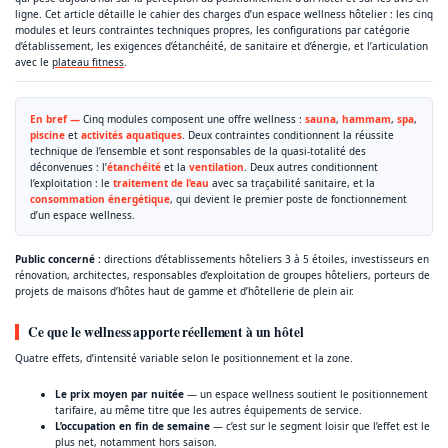
ligne. Cet article détaille le cahier des charges d’un espace wellness hôtelier : les cinq
modules et leurs contraintes techniques propres, les configurations par catégorie
d’établissement, les exigences d’étanchéité, de sanitaire et d’énergie, et l’articulation
avec le
plateau fitness
.
En bref —
Cinq modules composent une offre wellness :
sauna
,
hammam
,
spa
,
piscine
et
activités aquatiques
. Deux contraintes conditionnent la réussite
technique de l’ensemble et sont responsables de la quasi-totalité des
déconvenues : l’
étanchéité
et la
ventilation
. Deux autres conditionnent
l’exploitation : le
traitement de l’eau
avec sa traçabilité sanitaire, et la
consommation énergétique
, qui devient le premier poste de fonctionnement
d’un espace wellness.
Public concerné :
directions d’établissements hôteliers 3 à 5 étoiles, investisseurs en
rénovation, architectes, responsables d’exploitation de groupes hôteliers, porteurs de
projets de maisons d’hôtes haut de gamme et d’hôtellerie de plein air.
Ce que le wellness apporte réellement à un hôtel
Quatre effets, d’intensité variable selon le positionnement et la zone.
Le prix moyen par nuitée
— un espace wellness soutient le positionnement
tarifaire, au même titre que les autres équipements de service.
L’occupation en fin de semaine
— c’est sur le segment loisir que l’effet est le
plus net, notamment hors saison.