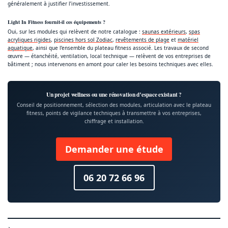
généralement à justifier l’investissement.
Light In Fitness fournit-il ces équipements ?
Oui, sur les modules qui relèvent de notre catalogue :
saunas extérieurs
,
spas
acryliques rigides
,
piscines hors sol Zodiac
,
revêtements de plage
et
matériel
aquatique
, ainsi que l’ensemble du plateau fitness associé. Les travaux de second
œuvre — étanchéité, ventilation, local technique — relèvent de vos entreprises de
bâtiment ; nous intervenons en amont pour caler les besoins techniques avec elles.
Un projet wellness ou une rénovation d’espace existant ?
Conseil de positionnement, sélection des modules, articulation avec le plateau
fitness, points de vigilance techniques à transmettre à vos entreprises,
chiffrage et installation.
Demander une étude
06 20 72 66 96