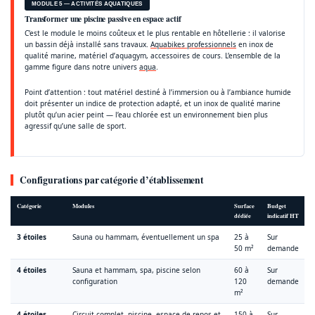
MODULE 5 — ACTIVITÉS AQUATIQUES
Transformer une piscine passive en espace actif
C’est le module le moins coûteux et le plus rentable en hôtellerie : il valorise
un bassin déjà installé sans travaux.
Aquabikes professionnels
en inox de
qualité marine, matériel d’aquagym, accessoires de cours. L’ensemble de la
gamme figure dans notre univers
aqua
.
Point d’attention : tout matériel destiné à l’immersion ou à l’ambiance humide
doit présenter un indice de protection adapté, et un inox de qualité marine
plutôt qu’un acier peint — l’eau chlorée est un environnement bien plus
agressif qu’une salle de sport.
Configurations par catégorie d’établissement
Catégorie
Modules
Surface
Budget
dédiée
indicatif HT
3 étoiles
Sauna ou hammam, éventuellement un spa
25 à
Sur
50 m²
demande
4 étoiles
Sauna et hammam, spa, piscine selon
60 à
Sur
configuration
120
demande
m²
4 étoiles
Circuit complet, piscine, espace de repos et
150 à
Sur