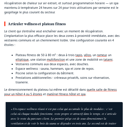
récupération de chaleur sur air extrait, et surtout programmation horaire — un spa
maintenu à température 24 heures sur 24 pour trois utilisations par semaine est le
gaspillage le plus courant du secteur.
Articuler wellness et plateau fitness
Le client qui s’entraîne veut enchaîner avec un moment de récupération.
L’implantation la plus efficace place les deux zones à proximité immédiate, avec des
vestiaires communs et un cheminement lisible. Une configuration courante en 4
étoiles :
Plateau fitness de 50 à 80 m² : deux à trois
tapis
,
vélos
, un
rameur
, un
elliptique
, une station
multifonction
et une zone de mobilité en
tatami
.
Vestiaires communs aux deux espaces, avec douches.
Espace wellness : sauna, hammam, spa et zone de repos.
Piscine selon la configuration du bâtiment.
Prestations additionnelles : créneaux privatifs, soins sur réservation,
tisanerie.
Le dimensionnement du plateau lui-même est détaillé dans
quelle salle de fitness
pour un hôtel 4 ou 5 étoiles
et
matériel fitness hôtel et spa
.
« Un espace wellness réussi n’est pas celui qui accumule le plus de modules : c’est
celui où chaque module fonctionne, reste propre et attractif dans le temps, et s’articule
avec le reste du parcours client. Le premier piège est de sous-dimensionner la
ventilation et de voir le bois du sauna se dégrader en trois ans. Le second est de traiter