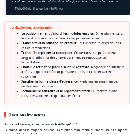
le sanitaire comme une formalité et de se faire fermer le bassin en pleine saison. »
— Michaël Galy, directeur Light In Fitness
Les six décisions structurantes
Le positionnement d’abord, les modules ensuite.
Dimensionner selon
le standing visé et la clientèle réelle, pas selon l’envie.
Étanchéité et ventilation en premier.
Tout le reste se dégrade sans
ces deux fondations.
Traiter l’énergie dès la conception.
Couverture, pompe à chaleur,
programmation horaire : l’investissement se rembourse sur
l’exploitation.
Choisir le format de piscine selon le contexte.
Maçonnée en intérieur
d’hôtel, coque en extérieur permanent, hors sol en plein air et
saisonnier.
Spécifier la bonne classe d’adhérence.
Pieds nus en zone humide,
pieds chaussés ailleurs.
Formaliser le sanitaire et le règlement intérieur.
Registre à jour,
consignes affichées, règles d’accès écrites.
Questions fréquentes
Sauna ou hammam, si l’on ne peut en installer qu’un ?
Le sauna, dans la majorité des cas. Il est plus simple techniquement, moins exigeant