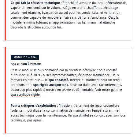
Ce qui fait la réussite technique :
étanchéité absolue du local, générateur de
vapeur dimensionné sur le volume, siège en pierre chauffante, éclairage
totalement étanche, évacuation au sol pour les condensats, et ventilation
commandée capable de renouveler l’air sans détruire l’ambiance. C’est le
module le moins tolérant à l’approximation : un hammam mal étanché
dégrade la structure autour de lui.
MODULE 3 — SPA
Spa et bain à remous
C’est le module le plus demandé par la clientèle hôtelière : bain chauffé
autour de 36 à 38 °C, buses hydromassantes, éclairage d’ambiance. Deux
formats en pratique — le
spa encastré
, intégré au bâtiment pour un rendu
premium, et le
spa rigide autoportant
, posé sur dalle avec raccordements,
beaucoup plus rapide à mettre en œuvre et démontable. Voir notre gamme
spa acrylique rigide
.
Points critiques d’exploitation :
filtration, traitement de l’eau, couverture
isolante — qui divise la consommation de maintien en température —, et
accès technique pour la maintenance. Un spa d’hôtel se conçoit avec son local
technique, pas après.