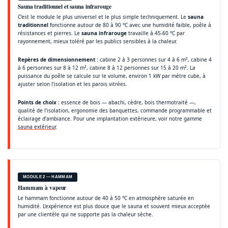
Sauna traditionnel et sauna infrarouge
C’est le module le plus universel et le plus simple techniquement. Le
sauna
traditionnel
fonctionne autour de 80 à 90 °C avec une humidité faible, poêle à
résistances et pierres. Le
sauna infrarouge
travaille à 45-60 °C par
rayonnement, mieux toléré par les publics sensibles à la chaleur.
Repères de dimensionnement :
cabine 2 à 3 personnes sur 4 à 6 m², cabine 4
à 6 personnes sur 8 à 12 m², cabine 8 à 12 personnes sur 15 à 20 m². La
puissance du poêle se calcule sur le volume, environ 1 kW par mètre cube, à
ajuster selon l’isolation et les parois vitrées.
Points de choix :
essence de bois — abachi, cèdre, bois thermotraité —,
qualité de l’isolation, ergonomie des banquettes, commande programmable et
éclairage d’ambiance. Pour une implantation extérieure, voir notre gamme
sauna extérieur
.
MODULE 2 — HAMMAM
Hammam à vapeur
Le hammam fonctionne autour de 40 à 50 °C en atmosphère saturée en
humidité. L’expérience est plus douce que le sauna et souvent mieux acceptée
par une clientèle qui ne supporte pas la chaleur sèche.