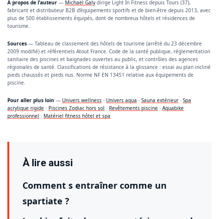
À propos de l’auteur
—
Michaël Galy
dirige Light In Fitness depuis Tours (37),
fabricant et distributeur B2B d’équipements sportifs et de bien-être depuis 2013, avec
plus de 500 établissements équipés, dont de nombreux hôtels et résidences de
tourisme.
Sources
— Tableau de classement des hôtels de tourisme (arrêté du 23 décembre
2009 modifié) et référentiels Atout France. Code de la santé publique, réglementation
sanitaire des piscines et baignades ouvertes au public, et contrôles des agences
régionales de santé. Classifications de résistance à la glissance : essai au plan incliné
pieds chaussés et pieds nus. Norme NF EN 13451 relative aux équipements de
piscine.
Pour aller plus loin
—
Univers wellness
·
Univers aqua
·
Sauna extérieur
·
Spa
acrylique rigide
·
Piscines Zodiac hors sol
·
Revêtements piscine
·
Aquabike
professionnel
·
Matériel fitness hôtel et spa
À lire aussi
Comment s entraîner comme un
spartiate ?