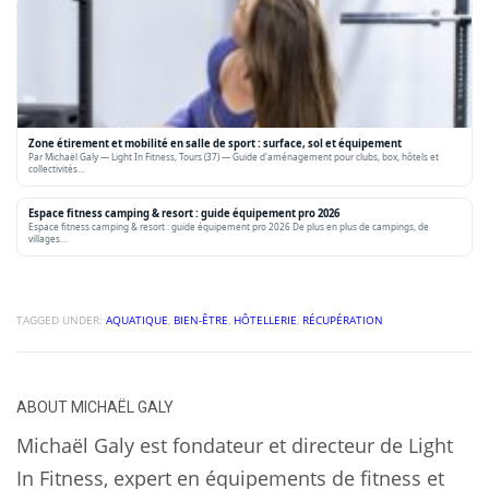
Zone étirement et mobilité en salle de sport : surface, sol et équipement
Par Michaël Galy — Light In Fitness, Tours (37) — Guide d'aménagement pour clubs, box, hôtels et
collectivités…
Espace fitness camping & resort : guide équipement pro 2026
Espace fitness camping & resort : guide équipement pro 2026 De plus en plus de campings, de
villages…
TAGGED UNDER:
AQUATIQUE
,
BIEN-ÊTRE
,
HÔTELLERIE
,
RÉCUPÉRATION
ABOUT
MICHAËL GALY
Michaël Galy est fondateur et directeur de Light
In Fitness, expert en équipements de fitness et