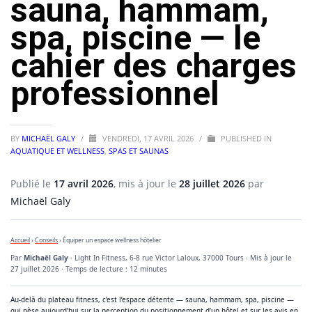
sauna, hammam,
spa, piscine — le
cahier des charges
professionnel
BY
MICHAËL GALY
/
VENDREDI, 17 AVRIL 2026
/
PUBLISHED IN
AQUATIQUE ET WELLNESS
,
SPAS ET SAUNAS
Publié le
17 avril 2026
, mis à jour le
28 juillet 2026
par
Michaël Galy
Accueil
›
Conseils
› Équiper un espace wellness hôtelier
Par
Michaël Galy
· Light In Fitness, 6-8 rue Victor Laloux, 37000 Tours · Mis à jour le
27 juillet 2026
· Temps de lecture : 12 minutes
Au-delà du plateau fitness, c’est l’espace détente — sauna, hammam, spa, piscine —
qui pèse aujourd’hui sur la perception du positionnement d’un hôtel et sur les avis en