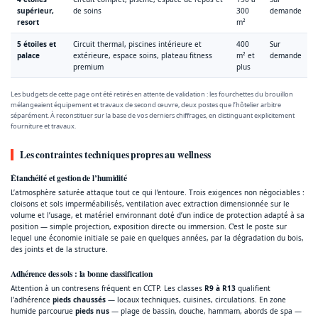
supérieur,
de soins
300
demande
resort
m²
5 étoiles et
Circuit thermal, piscines intérieure et
400
Sur
palace
extérieure, espace soins, plateau fitness
m² et
demande
premium
plus
Les budgets de cette page ont été retirés en attente de validation : les fourchettes du brouillon
mélangeaient équipement et travaux de second œuvre, deux postes que l’hôtelier arbitre
séparément. À reconstituer sur la base de vos derniers chiffrages, en distinguant explicitement
fourniture et travaux.
Les contraintes techniques propres au wellness
Étanchéité et gestion de l’humidité
L’atmosphère saturée attaque tout ce qui l’entoure. Trois exigences non négociables :
cloisons et sols imperméabilisés, ventilation avec extraction dimensionnée sur le
volume et l’usage, et matériel environnant doté d’un indice de protection adapté à sa
position — simple projection, exposition directe ou immersion. C’est le poste sur
lequel une économie initiale se paie en quelques années, par la dégradation du bois,
des joints et de la structure.
Adhérence des sols : la bonne classification
Attention à un contresens fréquent en CCTP. Les classes
R9 à R13
qualifient
l’adhérence
pieds chaussés
— locaux techniques, cuisines, circulations. En zone
humide parcourue
pieds nus
— plage de bassin, douche, hammam, abords de spa —