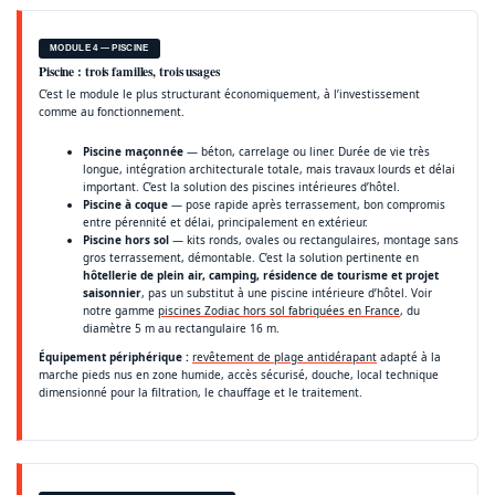
MODULE 4 — PISCINE
Piscine : trois familles, trois usages
C’est le module le plus structurant économiquement, à l’investissement
comme au fonctionnement.
Piscine maçonnée
— béton, carrelage ou liner. Durée de vie très
longue, intégration architecturale totale, mais travaux lourds et délai
important. C’est la solution des piscines intérieures d’hôtel.
Piscine à coque
— pose rapide après terrassement, bon compromis
entre pérennité et délai, principalement en extérieur.
Piscine hors sol
— kits ronds, ovales ou rectangulaires, montage sans
gros terrassement, démontable. C’est la solution pertinente en
hôtellerie de plein air, camping, résidence de tourisme et projet
saisonnier
, pas un substitut à une piscine intérieure d’hôtel. Voir
notre gamme
piscines Zodiac hors sol fabriquées en France
, du
diamètre 5 m au rectangulaire 16 m.
Équipement périphérique :
revêtement de plage antidérapant
adapté à la
marche pieds nus en zone humide, accès sécurisé, douche, local technique
dimensionné pour la filtration, le chauffage et le traitement.