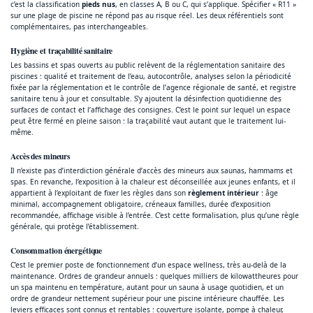
c’est la classification
pieds nus
, en classes A, B ou C, qui s’applique. Spécifier « R11 »
sur une plage de piscine ne répond pas au risque réel. Les deux référentiels sont
complémentaires, pas interchangeables.
Hygiène et traçabilité sanitaire
Les bassins et spas ouverts au public relèvent de la réglementation sanitaire des
piscines : qualité et traitement de l’eau, autocontrôle, analyses selon la périodicité
fixée par la réglementation et le contrôle de l’agence régionale de santé, et registre
sanitaire tenu à jour et consultable. S’y ajoutent la désinfection quotidienne des
surfaces de contact et l’affichage des consignes. C’est le point sur lequel un espace
peut être fermé en pleine saison : la traçabilité vaut autant que le traitement lui-
même.
Accès des mineurs
Il n’existe pas d’interdiction générale d’accès des mineurs aux saunas, hammams et
spas. En revanche, l’exposition à la chaleur est déconseillée aux jeunes enfants, et il
appartient à l’exploitant de fixer les règles dans son
règlement intérieur
: âge
minimal, accompagnement obligatoire, créneaux familles, durée d’exposition
recommandée, affichage visible à l’entrée. C’est cette formalisation, plus qu’une règle
générale, qui protège l’établissement.
Consommation énergétique
C’est le premier poste de fonctionnement d’un espace wellness, très au-delà de la
maintenance. Ordres de grandeur annuels : quelques milliers de kilowattheures pour
un spa maintenu en température, autant pour un sauna à usage quotidien, et un
ordre de grandeur nettement supérieur pour une piscine intérieure chauffée. Les
leviers efficaces sont connus et rentables : couverture isolante, pompe à chaleur,