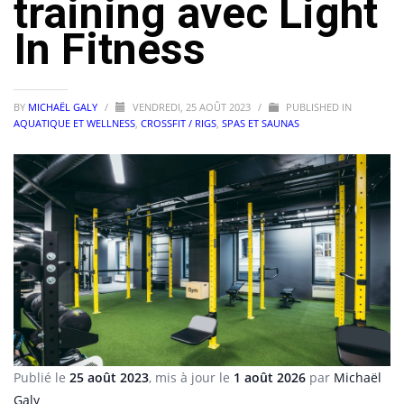
training avec Light
In Fitness
BY
MICHAËL GALY
/
VENDREDI, 25 AOÛT 2023
/
PUBLISHED IN
AQUATIQUE ET WELLNESS
,
CROSSFIT / RIGS
,
SPAS ET SAUNAS
Publié le
25 août 2023
, mis à jour le
1 août 2026
par
Michaël
Galy