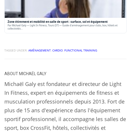
Zone étirement et mobilité en salle de sport : surface, sol et équipement
Par Michaël Galy — Light In Fitness, Tours (37) — Guide d'aménagement pour clubs, box, hôtels et
collectivités…
TAGGED UNDER:
AMÉNAGEMENT
,
CARDIO
,
FUNCTIONAL TRAINING
ABOUT
MICHAËL GALY
Michaël Galy est fondateur et directeur de Light
In Fitness, expert en équipements de fitness et
musculation professionnels depuis 2013. Fort de
plus de 15 ans d'expérience dans l'équipement
sportif professionnel, il accompagne les salles de
sport, box CrossFit, hôtels, collectivités et