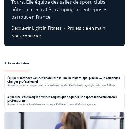
Tours. Elle équipe des salles de sport, clubs,
hôtels, collectivités, campings et entreprises
partout en France.
Découvrir Light In Fitness
·
Projets clé en main
·
Nous contacter
Articles similaires
Équiper un espace wellness hôtelier : sauna, hammam, spa, piscine — le cahier des
charges professionnel
Accueil › Conseils › Équiper un espace wellness hôtelier Par Michaël Galy · Light In Fitness, 6-8 rue…
Aquabike, cardio aqua et fitness aquatique : équiper un espace bien-être en eau
professionnel
Accueil › Conseils › Aquabike et cardio aqua Publié le 16 avril 2026 · Mis à jour le…