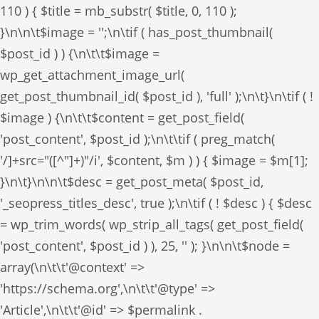
110 ) { $title = mb_substr( $title, 0, 110 );
}\n\n\t$image = '';\n\tif ( has_post_thumbnail(
$post_id ) ) {\n\t\t$image =
wp_get_attachment_image_url(
get_post_thumbnail_id( $post_id ), 'full' );\n\t}\n\tif ( !
$image ) {\n\t\t$content = get_post_field(
'post_content', $post_id );\n\t\tif ( preg_match(
'/
]+src="([^"]+)"/i', $content, $m ) ) { $image = $m[1];
}\n\t}\n\n\t$desc = get_post_meta( $post_id,
'_seopress_titles_desc', true );\n\tif ( ! $desc ) { $desc
= wp_trim_words( wp_strip_all_tags( get_post_field(
'post_content', $post_id ) ), 25, '' ); }\n\n\t$node =
array(\n\t\t'@context' =>
'https://schema.org',\n\t\t'@type' =>
'Article',\n\t\t'@id' => $permalink .