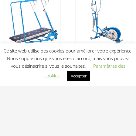
Ce site web utilise des cookies pour améliorer votre expérience.
Tapis de course
Elliptique Aquatique
Nous supposons que vous êtes d'accord, mais vous pouvez
aquatique Aquajogg
Waterflex Elly Air
vous désinscrire si vous le souhaitez.
Paramètres des
Air (aluminium)
995,00
€
HT
cookies
Accepter
1 499,00
€
HT
Ajouter au devis
Ajouter au devis