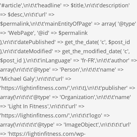
'#article',\n\t\t'headline' => $title,\n\t\t'description'
=> $desc,\n\t\t'url' =>
$permalink,\n\t\t'mainEntityOfPage' => array( '@type'
=> 'WebPage', '@id' => $permalink
),\n\t\t'datePublished' => get_the_date( 'c', $post_id
),\n\t\t'dateModified' => get_the_modified_date( 'c',
$post_id ),\n\t\t'inLanguage' => 'fr-FR',\n\t\t'author' =>
array(\n\t\t\t'@type' => 'Person',\n\t\t\t'name' =>
'Michael Galy',\n\t\t\t'url' =>
'https://lightinfitness.com/',\n\t\t),\n\t\t'publisher' =>
array(\n\t\t\t'@type' => 'Organization',\n\t\t\t'name'
=> 'Light In Fitness',\n\t\t\t'url' =>
'https://lightinfitness.com/',\n\t\t\t'logo' =>
array(\n\t\t\t\t'@type' => 'ImageObject',\n\t\t\t\t'url'
=> 'https://lightinfitness.com/wp-