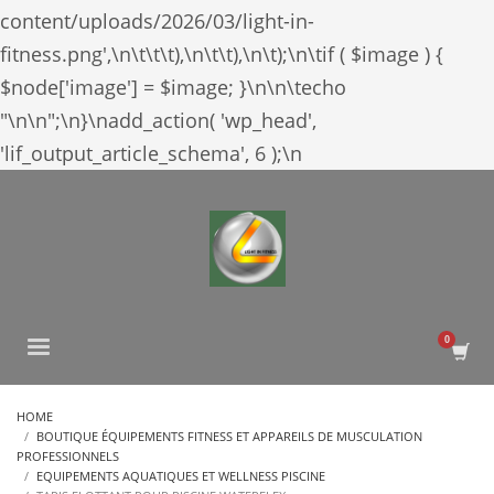
content/uploads/2026/03/light-in-
fitness.png',\n\t\t\t),\n\t\t),\n\t);\n\tif ( $image ) {
$node['image'] = $image; }\n\n\techo
"\n
\n";\n}\nadd_action( 'wp_head',
'lif_output_article_schema', 6 );\n
HOME
BOUTIQUE ÉQUIPEMENTS FITNESS ET APPAREILS DE MUSCULATION
PROFESSIONNELS
EQUIPEMENTS AQUATIQUES ET WELLNESS PISCINE