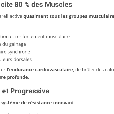
icite 80 % des Muscles
reil active
quasiment tous les groupes musculair
ation et renforcement musculaire
se du gainage
aire synchrone
uleurs dorsales
rer
l’endurance cardiovasculaire
, de brûler des calo
ure profonde
.
 et Progressive
n
système de résistance innovant
: