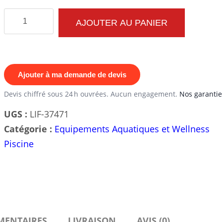
quantité
AJOUTER AU PANIER
de
Elliptique
Aquatique
Waterflex
Ajouter à ma demande de devis
Elly
Devis chiffré sous 24 h ouvrées. Aucun engagement.
Nos garantie
Air
UGS :
LIF-37471
Catégorie :
Equipements Aquatiques et Wellness
Piscine
MENTAIRES
LIVRAISON
AVIS (0)