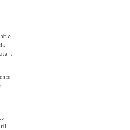
table
 du
citant
icace
e
es
’il