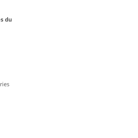
es du
ries