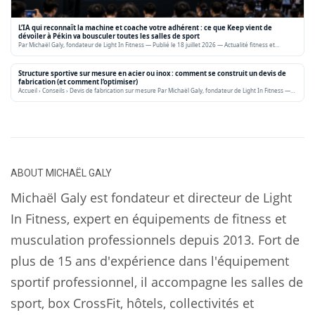
L’IA qui reconnaît la machine et coache votre adhérent : ce que Keep vient de
dévoiler à Pékin va bousculer toutes les salles de sport
Par Michaël Galy, fondateur de Light In Fitness — Publié le 18 juillet 2026 — Actualité fitness et…
Structure sportive sur mesure en acier ou inox : comment se construit un devis de
fabrication (et comment l’optimiser)
Accueil › Conseils › Devis de fabrication sur mesure Par Michaël Galy, fondateur de Light In Fitness —…
ABOUT
MICHAËL GALY
Michaël Galy est fondateur et directeur de Light
In Fitness, expert en équipements de fitness et
musculation professionnels depuis 2013. Fort de
plus de 15 ans d'expérience dans l'équipement
sportif professionnel, il accompagne les salles de
sport, box CrossFit, hôtels, collectivités et