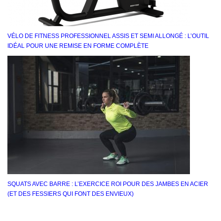
VÉLO DE FITNESS PROFESSIONNEL ASSIS ET SEMI ALLONGÉ : L’OUTIL
IDÉAL POUR UNE REMISE EN FORME COMPLÈTE
SQUATS AVEC BARRE : L’EXERCICE ROI POUR DES JAMBES EN ACIER
(ET DES FESSIERS QUI FONT DES ENVIEUX)