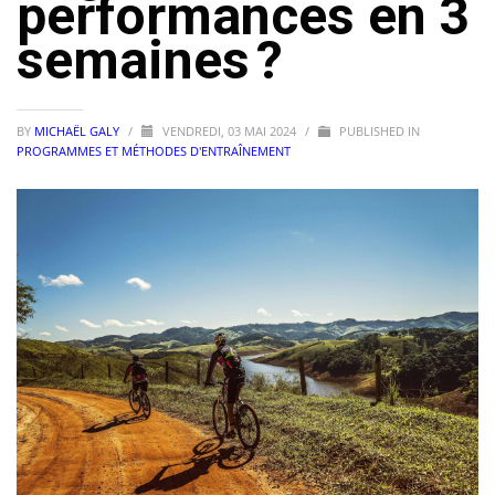
performances en 3
semaines ?
BY
MICHAËL GALY
/
VENDREDI, 03 MAI 2024
/
PUBLISHED IN
PROGRAMMES ET MÉTHODES D'ENTRAÎNEMENT