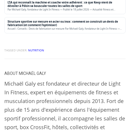
L’IA qui reconnaît la machine et coache votre adhérent : ce que Keep vient de
dévoiler à Pékin va bousculer toutes les salles de sport
Par Michaël Galy, fondateur de Light In Fitness — Publié le 18 juillet 2026 — Actualité fitness et…
Structure sportive sur mesure en acier ou inox : comment se construit un devis de
fabrication (et comment l’optimiser)
Accueil › Conseils › Devis de fabrication sur mesure Par Michaël Galy, fondateur de Light In Fitness —…
TAGGED UNDER:
NUTRITION
ABOUT
MICHAËL GALY
Michaël Galy est fondateur et directeur de Light
In Fitness, expert en équipements de fitness et
musculation professionnels depuis 2013. Fort de
plus de 15 ans d'expérience dans l'équipement
sportif professionnel, il accompagne les salles de
sport, box CrossFit, hôtels, collectivités et