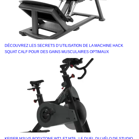
DÉCOUVREZ LES SECRETS D’UTILISATION DE LA MACHINE HACK
SQUAT CALF POUR DES GAINS MUSCULAIRES OPTIMAUX
KEISER M3I VS BODYTONE WT1 ET MT6 : LE DUEL DU VÉLO DE STUDIO,