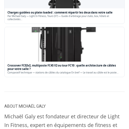
Charges guidées ou plate-loaded : comment répartir les deux dans votre salle
Par Michaël Galy — Light In Fitness, Tours (37) — Guide d'arbitrage pour clubs, box, hôtels et
collectivités…
Crossover FC02v2, multiposte FC4S V2 ou tour FC10 : quelle architecture de câbles
pour votre salle ?
Comparatif technique — stations de câbles du catalogue En bref — Le travail au câble est le poste…
ABOUT
MICHAËL GALY
Michaël Galy est fondateur et directeur de Light
In Fitness, expert en équipements de fitness et