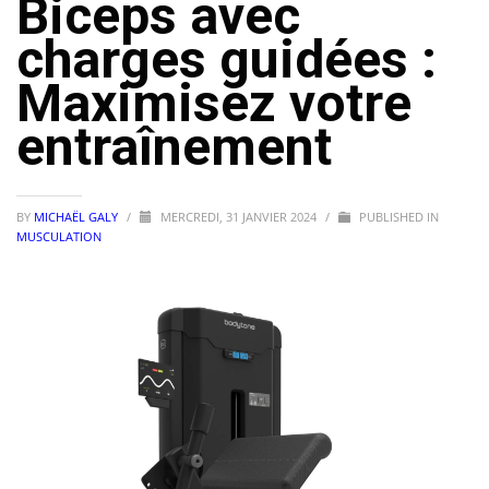
Biceps avec
charges guidées :
Maximisez votre
entraînement
BY
MICHAËL GALY
/
MERCREDI, 31 JANVIER 2024
/
PUBLISHED IN
MUSCULATION