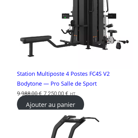
Station Multiposte 4 Postes FC4S V2
Bodytone — Pro Salle de Sport
Le
Le
9 988,00
€
7 250,00
€
HT
prix
prix
Ajouter au panier
initial
actuel
était :
est :
9
7