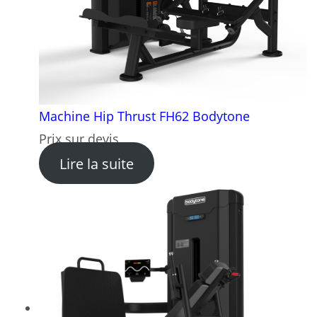
Machine Hip Thrust FH62 Bodytone
Prix sur devis
: Machine Hip Thrust FH62 
Lire la suite