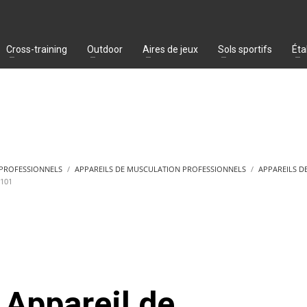
Cross-training
Outdoor
Aires de jeux
Sols sportifs
Éta
 PROFESSIONNELS
APPAREILS DE MUSCULATION PROFESSIONNELS
APPAREILS D
101
Appareil de