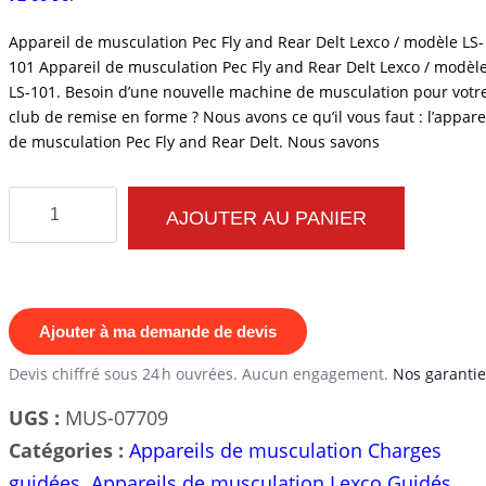
Appareil de musculation Pec Fly and Rear Delt Lexco / modèle LS-
101 Appareil de musculation Pec Fly and Rear Delt Lexco / modèl
LS-101. Besoin d’une nouvelle machine de musculation pour votr
club de remise en forme ? Nous avons ce qu’il vous faut : l’appare
de musculation Pec Fly and Rear Delt. Nous savons
quantité
AJOUTER AU PANIER
de
Appareil
de
musculation
Ajouter à ma demande de devis
Pec
Devis chiffré sous 24 h ouvrées. Aucun engagement.
Nos garantie
Fly
UGS :
MUS-07709
and
Catégories :
Appareils de musculation Charges
Rear
guidées
,
Appareils de musculation Lexco Guidés