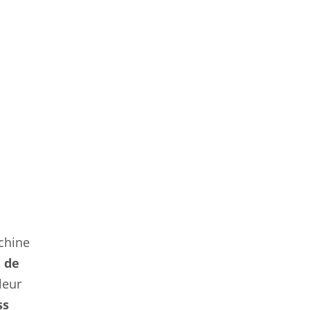
chine
 de
leur
ss