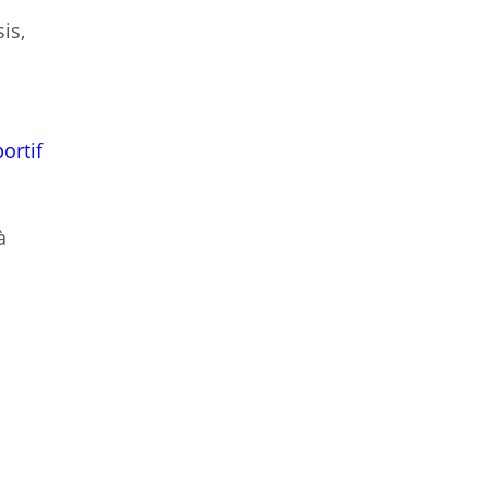
is,
portif
à