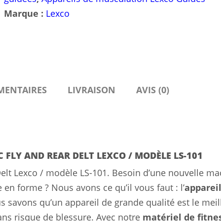
Delt
Marque :
Lexco
Lexco
/
modèle
LS-
101
MENTAIRES
LIVRAISON
AVIS (0)
 FLY AND REAR DELT LEXCO / MODÈLE LS-101
Delt Lexco / modèle LS-101. Besoin d’une nouvelle ma
en forme ? Nous avons ce qu’il vous faut : l’
appareil
s savons qu’un appareil de grande qualité est le meil
sans risque de blessure. Avec notre
matériel de fitne