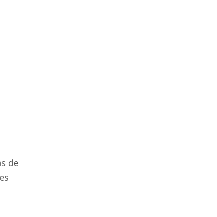
as de
les