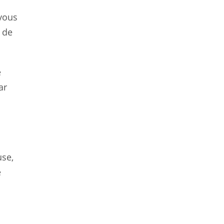
 vous
 de
e
ar
use,
e