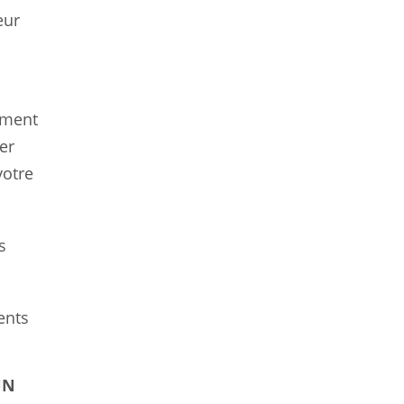
eur
ement
er
votre
s
ents
UN