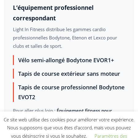
L’équipement professionnel
correspondant
Light In Fitness distribue les gammes cardio
professionnelles Bodytone, Etenon et Lexco pour
clubs et salles de sport.
Vélo semi-allongé Bodytone EVOR1+
Tapis de course extérieur sans moteur
Tapis de course professionnel Bodytone
EVOT2
Pour aller plus loin :
Équipement fitness pour
hôtels
·
Tout l'équipement fitness professionnel
Ce site web utilise des cookies pour améliorer votre expérience.
Nous supposons que vous êtes d'accord, mais vous pouvez
Demander un devis gratuit sous 24 h
vous désinscrire si vous le souhaitez.
Paramètres des