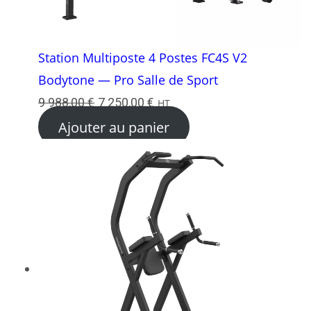
Station Multiposte 4 Postes FC4S V2
Bodytone — Pro Salle de Sport
Le
Le
9 988,00
€
7 250,00
€
HT
prix
prix
Ajouter au panier
initial
actuel
était :
est :
9
7
988,00 €.
250,00 €.