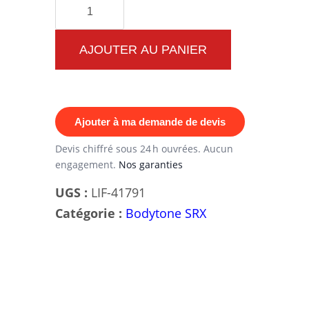
quantité
de
SRX63
AJOUTER AU PANIER
Hip
Thruster
:
Ajouter à ma demande de devis
L’Ingénierie
de
Devis chiffré sous 24 h ouvrées. Aucun
engagement.
Nos garanties
Précision
pour
UGS :
LIF-41791
des
Catégorie :
Bodytone SRX
Fessiers
d’Élite