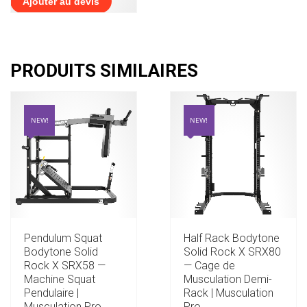
Ajouter au devis
PRODUITS SIMILAIRES
NEW!
NEW!
Pendulum Squat
Half Rack Bodytone
Bodytone Solid
Solid Rock X SRX80
Rock X SRX58 —
— Cage de
Machine Squat
Musculation Demi-
Pendulaire |
Rack | Musculation
Musculation Pro
Pro