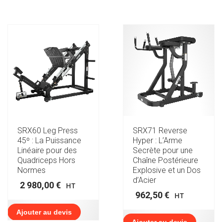
SRX60 Leg Press
SRX71 Reverse
45º : La Puissance
Hyper : L’Arme
Linéaire pour des
Secrète pour une
Quadriceps Hors
Chaîne Postérieure
Normes
Explosive et un Dos
d’Acier
2 980,00
€
HT
962,50
€
HT
Ajouter au devis