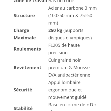
Zone de travail
Bas du corps
Acier au carbone 3 mm
Structure
(100×50 mm & 75×50
mm)
Charge
250 kg
(Supports
Maximale
disques olympiques)
FL205 de haute
Roulements
précision
Cuir grainé noir
Revêtement
premium & Mousse
EVA antibactérienne
Appui lombaire
Sécurité
ergonomique et
mouvement guidé
Base en forme de « D »
Stabilité