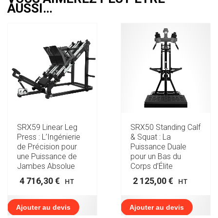
AUSSI…
SRX59 Linear Leg
SRX50 Standing Calf
Press : L’Ingénierie
& Squat : La
de Précision pour
Puissance Duale
une Puissance de
pour un Bas du
Jambes Absolue
Corps d’Élite
4 716,30
€
2 125,00
€
HT
HT
Ajouter au devis
Ajouter au devis