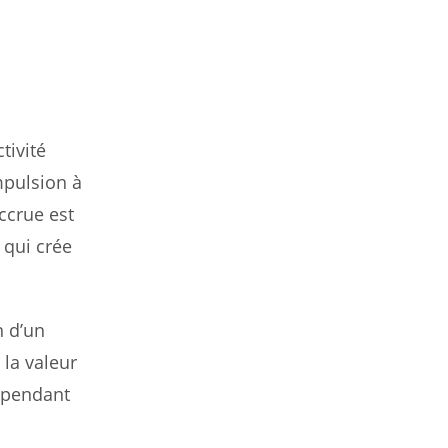
tivité
mpulsion à
ccrue est
 qui crée
n d’un
la valeur
e pendant