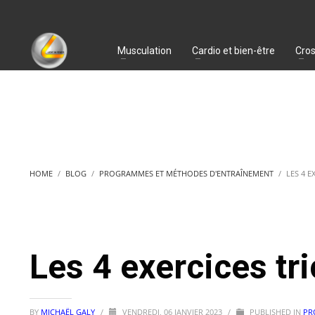
Musculation
Cardio et bien-être
Cros
HOME
BLOG
PROGRAMMES ET MÉTHODES D'ENTRAÎNEMENT
LES 4 
Les 4 exercices tr
BY
MICHAËL GALY
/
VENDREDI, 06 JANVIER 2023
/
PUBLISHED IN
PR