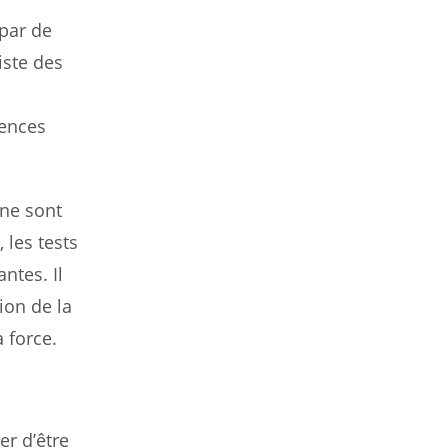
 par de
iste des
rences
 ne sont
 les tests
ntes. Il
ion de la
 force.
r d’être