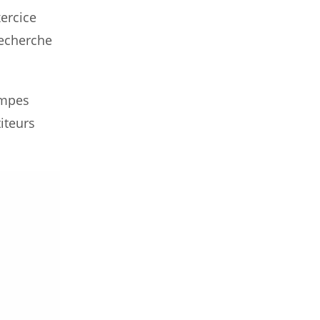
xercice
recherche
ompes
iteurs