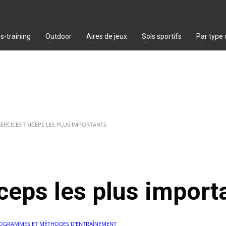
s-training
Outdoor
Aires de jeux
Sols sportifs
Par type
EXERCICES TRICEPS LES PLUS IMPORTANTS
iceps les plus import
OGRAMMES ET MÉTHODES D'ENTRAÎNEMENT