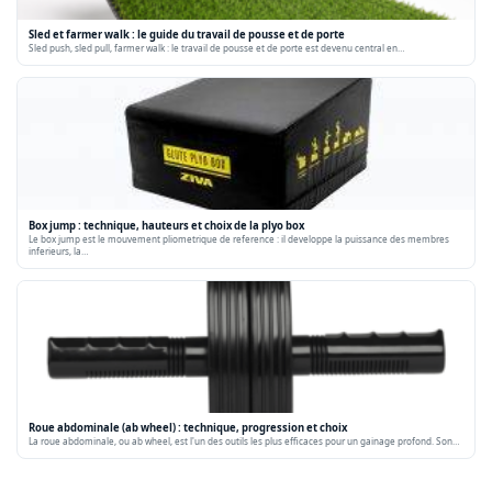
Sled et farmer walk : le guide du travail de pousse et de porte
Sled push, sled pull, farmer walk : le travail de pousse et de porte est devenu central en…
Box jump : technique, hauteurs et choix de la plyo box
Le box jump est le mouvement pliometrique de reference : il developpe la puissance des membres
inferieurs, la…
Roue abdominale (ab wheel) : technique, progression et choix
La roue abdominale, ou ab wheel, est l'un des outils les plus efficaces pour un gainage profond. Son…