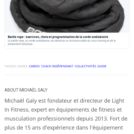
Battle rope : exercices, choix et programmation de la corde ondulatoire
La battle rope, ou corde ondulatoire, est devenue un incontournable du cross training et de la
preparation physique.…
TAGGED UNDER:
CARDIO
,
COACH INDÉPENDANT
,
COLLECTIVITÉS
,
GUIDE
ABOUT
MICHAËL GALY
Michaël Galy est fondateur et directeur de Light
In Fitness, expert en équipements de fitness et
musculation professionnels depuis 2013. Fort de
plus de 15 ans d'expérience dans l'équipement