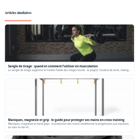
Articles similaires
Sangle de tirage : quand et comment l’utiliser en musculation
La sangle de tirage supprime le maillon faible des tirages lourds : la poigne. Souleve de terre, rowing,…
Maniques, magnesie et grip : le guide pour proteger ses mains en cross training
Maniques, magnesie et hand grips : la protection des mains conditionne la progression aux tractions,
au toes-to-bar et…