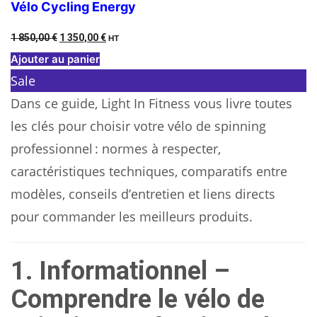
Vélo Cycling Energy
Le
Le
1 850,00
€
1 350,00
€
HT
prix
prix
Ajouter au panier
initial
actuel
Product
Sale
était :
est :
on
Dans ce guide, Light In Fitness vous livre toutes
1
1
sale
les clés pour choisir votre vélo de spinning
850,00 €.
350,00 €.
professionnel : normes à respecter,
caractéristiques techniques, comparatifs entre
modèles, conseils d’entretien et liens directs
pour commander les meilleurs produits.
1. Informationnel –
Comprendre le vélo de