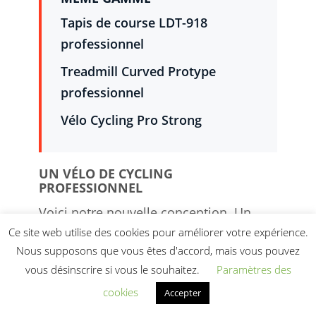
Tapis de course LDT-918
professionnel
Treadmill Curved Protype
professionnel
Vélo Cycling Pro Strong
UN VÉLO DE CYCLING
PROFESSIONNEL
Voici notre nouvelle conception. Un
Ce site web utilise des cookies pour améliorer votre expérience.
vélo de cycling exceptionnel d’une
Nous supposons que vous êtes d'accord, mais vous pouvez
qualité irréprochable avec les meilleurs
vous désinscrire si vous le souhaitez.
Paramètres des
atouts technologiques. Il vous fera
cookies
Accepter
transpirer lors de votre séance de