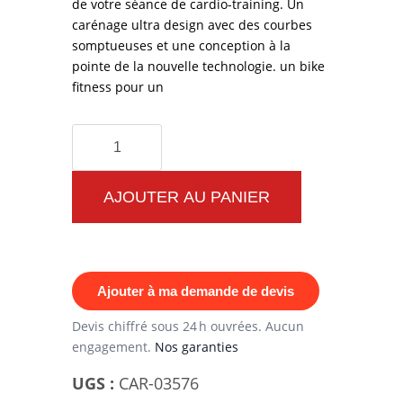
de votre séance de cardio-training. Un
carénage ultra design avec des courbes
somptueuses et une conception à la
pointe de la nouvelle technologie. un bike
fitness pour un
quantité
de
Vélo
AJOUTER AU PANIER
Cycling
Energy
Ajouter à ma demande de devis
Devis chiffré sous 24 h ouvrées. Aucun
engagement.
Nos garanties
UGS :
CAR-03576