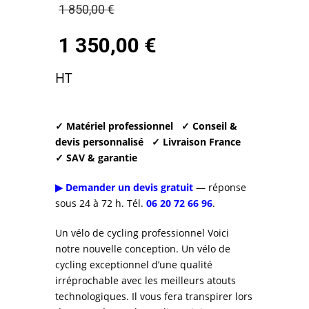
Le
1 850,00
€
prix
1 350,00
€
initial
Le
HT
était :
prix
1
actuel
✓ Matériel professionnel
✓ Conseil &
850,00 €.
devis personnalisé
✓ Livraison France
est :
✓ SAV & garantie
1
▶ Demander un devis gratuit
— réponse
sous 24 à 72 h. Tél.
06 20 72 66 96
.
350,00 €.
Un vélo de cycling professionnel Voici
notre nouvelle conception. Un vélo de
cycling exceptionnel d’une qualité
irréprochable avec les meilleurs atouts
technologiques. Il vous fera transpirer lors