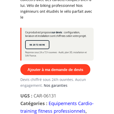
lui. Vélo de biking professionnel Nos
ingénieurs ont étudiés le vélo parfait avec
le
Ce produit est propose
sur devis
: configuration,
livraison et installation sont chiffrees selon votre projet.
06 20 72 66 96
Reponse sous 24 a 72 h ouvrees · Audit, plan 3D, installation et
SAV France.
Ajouter à ma demande de devis
Devis chiffré sous 24 h ouvrées. Aucun
engagement.
Nos garanties
UGS :
CAR-06131
Catégories :
Equipements Cardio-
training fitness professionnels
,