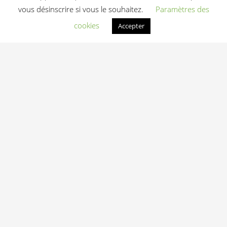
vous désinscrire si vous le souhaitez.
Paramètres des
cookies
Accepter
Elliptique
professionnel Gold
Line EXE
4 460,00
€
HT
Ajouter au devis
Light In Fitness
—
6-8 rue Victor Laloux
,
37000
Tours
,
France
06 20 72 66 96
contact@lightinfitness.com
|
Mentions légales
CGV
Conditions d'utilisation
Contact
© 2026 Light In Fitness — Équipements fitness professionnels indoor & outdoor
depuis 2013 — Tours (37)