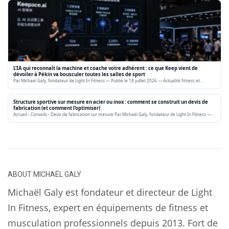
L’IA qui reconnaît la machine et coache votre adhérent : ce que Keep vient de
dévoiler à Pékin va bousculer toutes les salles de sport
Par Michaël Galy, fondateur de Light In Fitness — Publié le 18 juillet 2026 — Actualité fitness et…
Structure sportive sur mesure en acier ou inox : comment se construit un devis de
fabrication (et comment l’optimiser)
Accueil › Conseils › Devis de fabrication sur mesure Par Michaël Galy, fondateur de Light In Fitness —…
ABOUT
MICHAËL GALY
Michaël Galy est fondateur et directeur de Light
In Fitness, expert en équipements de fitness et
musculation professionnels depuis 2013. Fort de