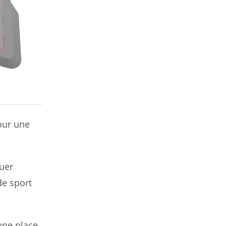
our une
quer
de sport
une place,