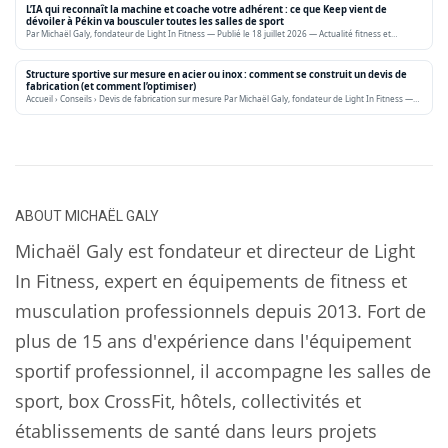
L’IA qui reconnaît la machine et coache votre adhérent : ce que Keep vient de
dévoiler à Pékin va bousculer toutes les salles de sport
Par Michaël Galy, fondateur de Light In Fitness — Publié le 18 juillet 2026 — Actualité fitness et…
Structure sportive sur mesure en acier ou inox : comment se construit un devis de
fabrication (et comment l’optimiser)
Accueil › Conseils › Devis de fabrication sur mesure Par Michaël Galy, fondateur de Light In Fitness —…
ABOUT
MICHAËL GALY
Michaël Galy est fondateur et directeur de Light
In Fitness, expert en équipements de fitness et
musculation professionnels depuis 2013. Fort de
plus de 15 ans d'expérience dans l'équipement
sportif professionnel, il accompagne les salles de
sport, box CrossFit, hôtels, collectivités et
établissements de santé dans leurs projets