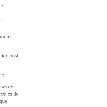
re.
n,
our les
ition post-
ie.
iews de
celles de
ique