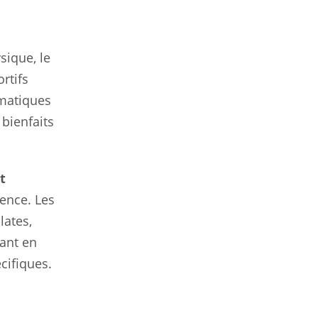
sique, le
rtifs
ématiques
 bienfaits
t
ience. Les
lates,
tant en
cifiques.