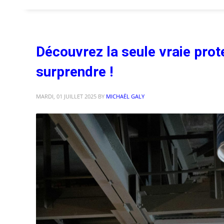
Découvrez la seule vraie prot
surprendre !
MARDI, 01 JUILLET 2025
BY
MICHAËL GALY