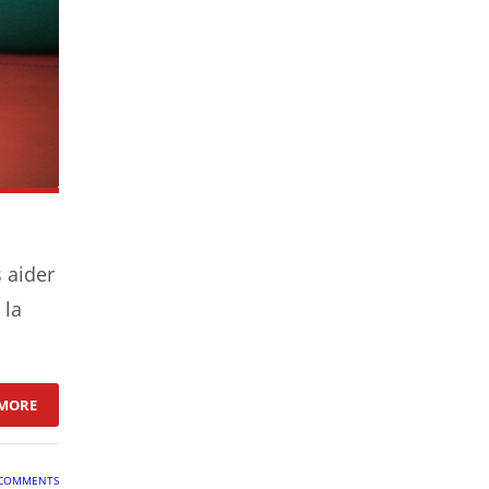
s aider
 la
: COMMENT SE TONIFIER RAPIDEMENT AVANT L ÉTÉ ?
MORE
COMMENTS