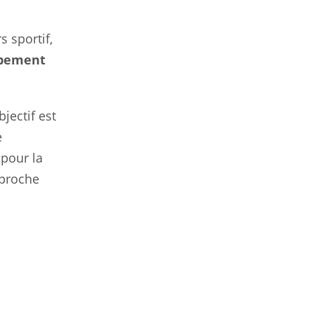
 sportif,
ppement
jectif est
e
 pour la
pproche