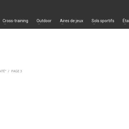
Cross-training
Outdoor
Aires de jeux
Sols sportifs
Éta
NTÉ"
PAGE 3