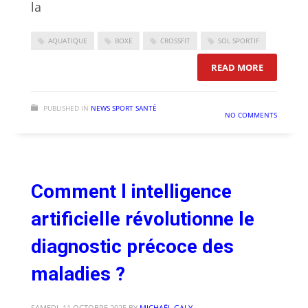
la
AQUATIQUE
BOXE
CROSSFIT
SOL SPORTIF
: CE QUE 
READ MORE
PUBLISHED IN
NEWS SPORT SANTÉ
NO COMMENTS
Comment l intelligence
artificielle révolutionne le
diagnostic précoce des
maladies ?
SAMEDI, 11 OCTOBRE 2025
BY
MICHAËL GALY