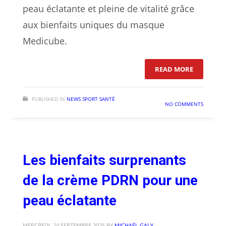
peau éclatante et pleine de vitalité grâce
aux bienfaits uniques du masque
Medicube.
: LES BI
READ MORE
PUBLISHED IN
NEWS SPORT SANTÉ
NO COMMENTS
Les bienfaits surprenants
de la crème PDRN pour une
peau éclatante
MERCREDI, 24 SEPTEMBRE 2025
BY
MICHAËL GALY