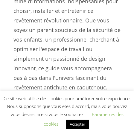
mine d'informations indispensables pour
choisir, installer et entretenir ce
revêtement révolutionnaire. Que vous
soyez un parent soucieux de la sécurité de
vos enfants, un professionnel cherchant à
optimiser l'espace de travail ou
simplement un passionné de design
innovant, ce guide vous accompagnera
pas à pas dans l'univers fascinant du
revêtement antichute en caoutchouc.
Préparez-vous à transformer votre
Ce site web utilise des cookies pour améliorer votre expérience.
environnement en un espace à la fois
Nous supposons que vous êtes d'accord, mais vous pouvez
vous désinscrire si vous le souhaitez.
Paramètres des
sécuritaire, stylé et durable grâce aux
cookies
Accepter
conseils avisés que vous trouverez dans