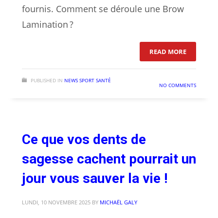
fournis. Comment se déroule une Brow
Lamination ?
: QU’EST-
READ MORE
PUBLISHED IN
NEWS SPORT SANTÉ
NO COMMENTS
Ce que vos dents de
sagesse cachent pourrait un
jour vous sauver la vie !
LUNDI, 10 NOVEMBRE 2025
BY
MICHAËL GALY