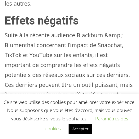
les autres.
Effets négatifs
Suite à la récente audience Blackburn &amp ;
Blumenthal concernant l’impact de Snapchat,
TikTok et YouTube sur les enfants, il est
important de comprendre les effets négatifs
potentiels des réseaux sociaux sur ces derniers.
Ces derniers peuvent être un outil puissant, mais
ils peuvent aussi avoir un effet néfaste sur la
Ce site web utilise des cookies pour améliorer votre expérience.
santé mentale et physique des enfants, leur
Nous supposons que vous êtes d'accord, mais vous pouvez
développement et leur réussite scolaire.
vous désinscrire si vous le souhaitez.
Paramètres des
cookies
Accepter
Cet article abordera certains des effets négatifs