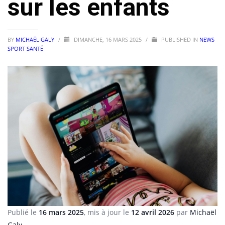
sur les enfants
BY
MICHAËL GALY
/
DIMANCHE, 16 MARS 2025
/
PUBLISHED IN
NEWS
SPORT SANTÉ
Publié le
16 mars 2025
, mis à jour le
12 avril 2026
par
Michaël
Galy