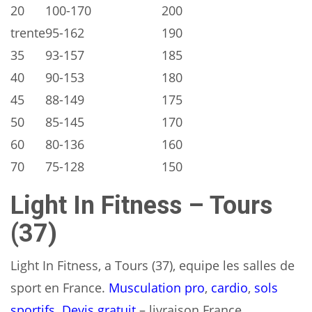
20
100-170
200
trente
95-162
190
35
93-157
185
40
90-153
180
45
88-149
175
50
85-145
170
60
80-136
160
70
75-128
150
Light In Fitness – Tours
(37)
Light In Fitness, a Tours (37), equipe les salles de
sport en France.
Musculation pro
,
cardio
,
sols
sportifs
.
Devis gratuit
– livraison France.