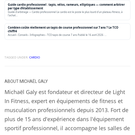
Guide cardio professionnel : tapis, vélos, rameurs, elliptiques — comment arbitrer
par type d’établissement
Guide d'arbitrage — Cardio professionnel Le cardio est le poste le plus lourd d'un plateau fitness, à
l'achat…
Combien coûte réellement un tapis de course professionnel sur 7 ans ? Le TCO
chiffré
Accueil › Conseils › Infographies › TCO tapis de course 7 ans Publié le 16 avril 2026 ·…
TAGGED UNDER:
CARDIO
ABOUT
MICHAËL GALY
Michaël Galy est fondateur et directeur de Light
In Fitness, expert en équipements de fitness et
musculation professionnels depuis 2013. Fort de
plus de 15 ans d'expérience dans l'équipement
sportif professionnel, il accompagne les salles de