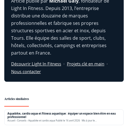
Article publié par
Michaël Galy
, fondateur de
Light In Fitness. Depuis 2013, l’entreprise
distribue une douzaine de marques
professionnelles et fabrique ses propres
structures sportives en acier et inox, depuis
Tours. Elle équipe des salles de sport, clubs,
hôtels, collectivités, campings et entreprises
partout en France.
Découvrir Light In Fitness
·
Projets clé en main
·
Nous contacter
Articles similaires
Aquabike, cardio aqua et fitness aquatique : équiper un espace bien-être en eau
professionnel
Accueil › Conseils › Aquabike et cardio aqua Publié le 16 avril 2026 · Mis à jour le…