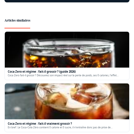
Articles similaires
Coca Zero et régime : fait-il grossir ? (guide 2026)
Coca Zero fait-il grossir ? Découvrez son impact réel sur la perte de poids, ses 0 calories, l'effet…
Coca Zero et régime : fait-il vraiment grossir ?
En bref : Le Coca-Cola Zéro contient 0 calorie et 0 sucre, il n'entraîne donc pas de prise de…