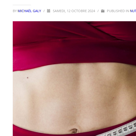
BY
MICHAËL GALY
/
SAMEDI, 12 OCTOBRE 2024
/
PUBLISHED IN
NUT