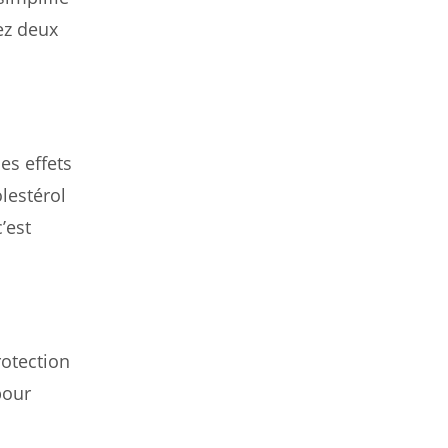
ez deux
es effets
lestérol
’est
rotection
pour