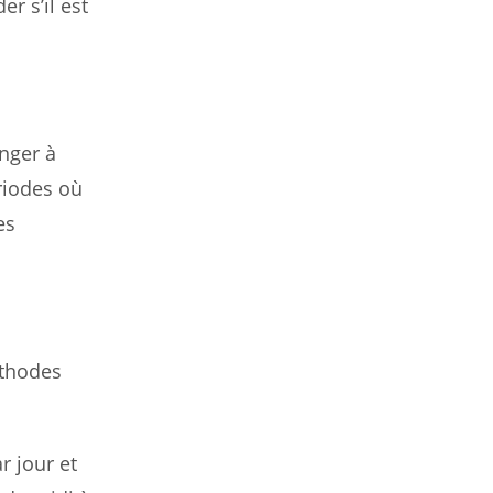
r s’il est
nger à
riodes où
es
éthodes
r jour et