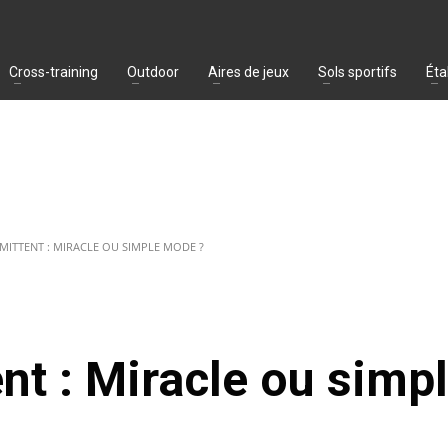
Cross-training
Outdoor
Aires de jeux
Sols sportifs
Éta
RMITTENT : MIRACLE OU SIMPLE MODE ?
ent : Miracle ou simp