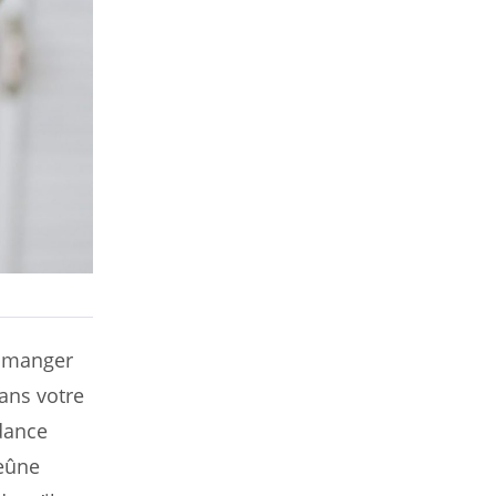
s manger
ans votre
ndance
jeûne