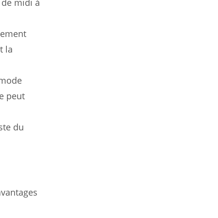
 de midi à
quement
t la
n mode
de peut
ste du
 avantages