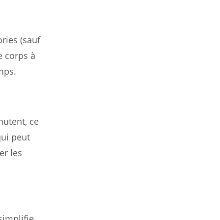
ries (sauf
e corps à
mps.
hutent, ce
qui peut
er les
simplifie