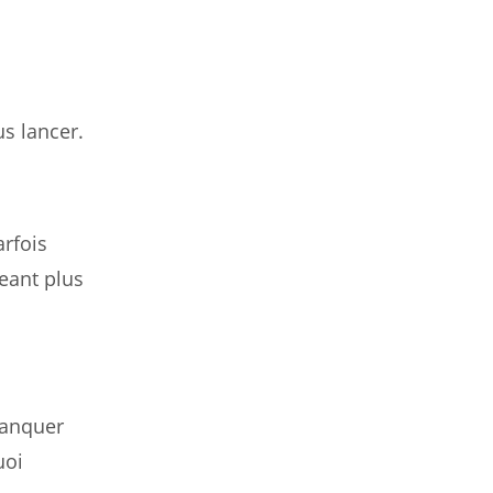
us lancer.
arfois
eant plus
manquer
uoi