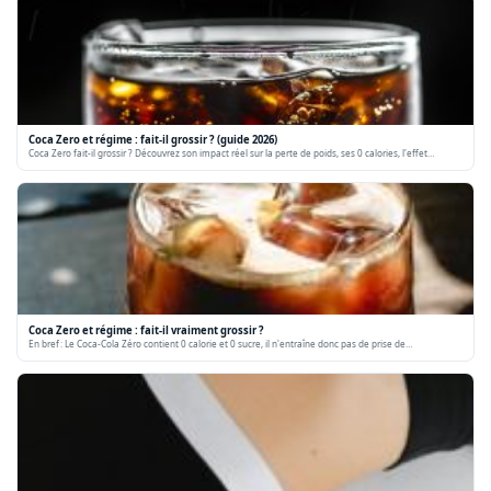
Coca Zero et régime : fait-il grossir ? (guide 2026)
Coca Zero fait-il grossir ? Découvrez son impact réel sur la perte de poids, ses 0 calories, l'effet…
Coca Zero et régime : fait-il vraiment grossir ?
En bref : Le Coca-Cola Zéro contient 0 calorie et 0 sucre, il n'entraîne donc pas de prise de…