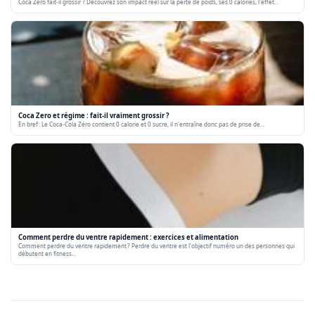
Coca Zero fait-il grossir ? Découvrez son impact réel sur la perte de poids, ses 0 calories, l'effet…
Coca Zero et régime : fait-il vraiment grossir ?
En bref : Le Coca-Cola Zéro contient 0 calorie et 0 sucre, il n'entraîne donc pas de prise de…
Comment perdre du ventre rapidement : exercices et alimentation
Comment perdre du ventre rapidement ? Perdre du ventre est l'objectif numéro un des personnes qui
débutent en fitness…