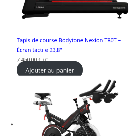
Tapis de course Bodytone Nexion T80T –
Écran tactile 23,8″
7 450,00
€
HT
Ajouter au panier