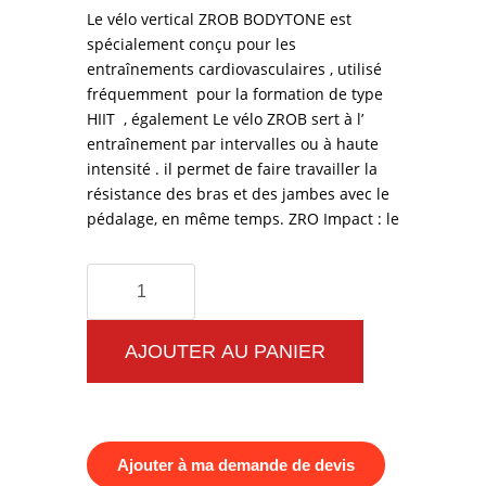
Le vélo vertical ZROB BODYTONE est
spécialement conçu pour les
entraînements cardiovasculaires , utilisé
fréquemment pour la formation de type
HIIT , également Le vélo ZROB sert à l’
entraînement par intervalles ou à haute
intensité . il permet de faire travailler la
résistance des bras et des jambes avec le
pédalage, en même temps. ZRO Impact : le
quantité
de
Vélo
AJOUTER AU PANIER
vertical
ZROB
BODYTONE
Ajouter à ma demande de devis