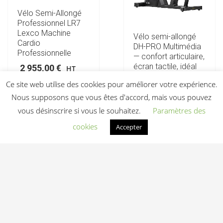
Vélo Semi-Allongé
Professionnel LR7
Lexco Machine
Vélo semi-allongé
Cardio
DH-PRO Multimédia
Professionnelle
— confort articulaire,
écran tactile, idéal
2 955,00
€
HT
rééducation et
Ce site web utilise des cookies pour améliorer votre expérience.
senior actif
Ajouter au devis
Nous supposons que vous êtes d'accord, mais vous pouvez
2 395,00
€
HT
vous désinscrire si vous le souhaitez.
Paramètres des
cookies
Accepter
Ajouter au devis