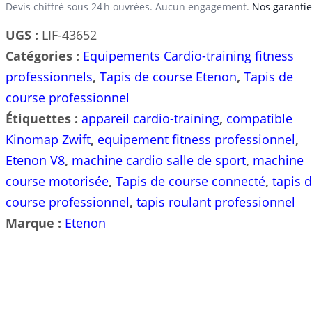
Professionnel
Devis chiffré sous 24 h ouvrées. Aucun engagement.
Nos garantie
Etenon
UGS :
LIF-43652
V8
Catégories :
Equipements Cardio-training fitness
Ecran
professionnels
,
Tapis de course Etenon
,
Tapis de
LED
course professionnel
18.5
Étiquettes :
appareil cardio-training
,
compatible
pouces
Kinomap Zwift
,
equipement fitness professionnel
,
WiFi
Etenon V8
,
machine cardio salle de sport
,
machine
Bluetooth
course motorisée
,
Tapis de course connecté
,
tapis 
course professionnel
,
tapis roulant professionnel
Marque :
Etenon