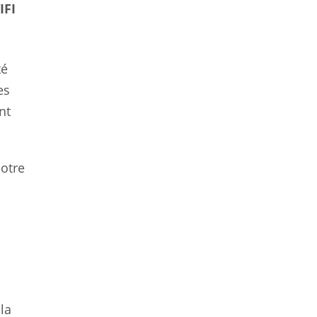
IFI
té
es
nt
notre
la