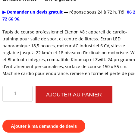
▶ Demander un devis gratuit
— réponse sous 24 à 72 h. Tél.
06 
72 66 96
.
Tapis de course professionnel Etenon V8 : appareil de cardio-
training pour salle de sport et centre de fitness. Ecran LED
panoramique 18,5 pouces, moteur AC industriel 6 CV, vitesse
reglable jusqu’a 22 km/h et 18 niveaux d’inclinaison motorisee. Wi
et Bluetooth integres, compatible Kinomap et Zwift. 24 program
d’entraînement personnalises, surface de course 150 x 55 cm.
Machine cardio pour endurance, remise en forme et perte de poi
quantité
AJOUTER AU PANIER
de
Tapis
de
Course
Ajouter à ma demande de devis