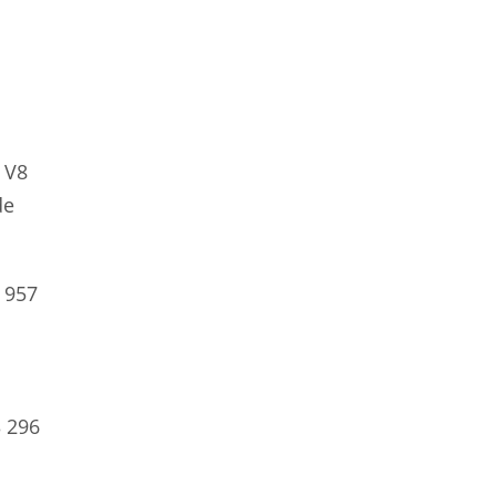
 V8
de
 957
3 296