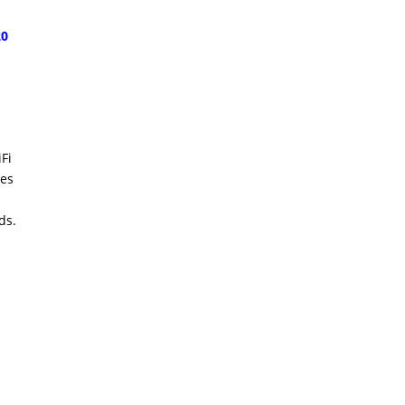
20
Fi
mes
ds.