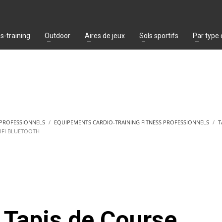
s-training
Outdoor
Aires de jeux
Sols sportifs
Par type
 PROFESSIONNELS
EQUIPEMENTS CARDIO-TRAINING FITNESS PROFESSIONNELS
T
IFI BLUETOOTH
Tapis de Course