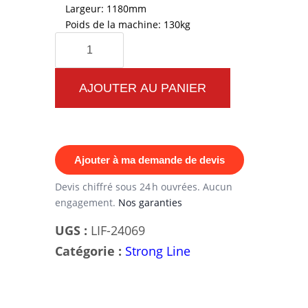
Largeur: 1180mm
Poids de la machine: 130kg
quantité
de
Machine
AJOUTER AU PANIER
Leg
Extension
Quadriceps
Ajouter à ma demande de devis
Ellipse
-
Devis chiffré sous 24 h ouvrées. Aucun
engagement.
Nos garanties
Appareil
de
UGS :
LIF-24069
musculation
Catégorie :
Strong Line
quadriceps
pour