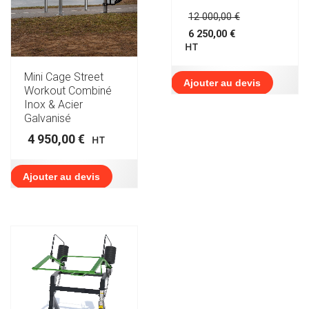
Le
12 000,00
€
prix
6 250,00
€
initial
Le
HT
était :
prix
12
actuel
000,00 €.
Mini Cage Street
est :
Ajouter au devis
Workout Combiné
6
Inox & Acier
250,00 €.
Galvanisé
4 950,00
€
HT
Ajouter au devis