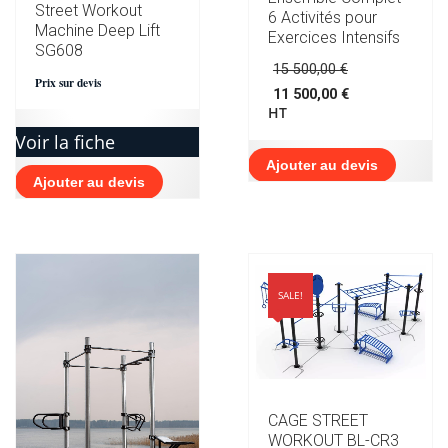
Street Workout
6 Activités pour
Machine Deep Lift
Exercices Intensifs
SG608
Le
15 500,00
€
prix
Prix sur devis
11 500,00
€
initial
Le
HT
était :
prix
15
Voir la fiche
actuel
500,00 €.
est :
Ajouter au devis
11
Ajouter au devis
500,00 €.
SALE!
CAGE STREET
WORKOUT BL-CR3