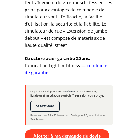
l’entraînement du gros muscle fessier. Les
principaux avantages de ce modèle de
simulateur sont : l’efficacité, la facilité
d’utilisation, la sécurité et la fiabilité. Le
simulateur de rue « Extension de jambe
debout » est composé de matériaux de
haute qualité. street
Structure acier garantie 20 ans.
Fabrication Light In Fitness —
conditions
de garantie
.
Ce produit est propose
sur devis
: configuration,
livraison et installation sont chiffrees selon votre projet.
06 20 72 66 96
Reponse sous 24 a 72 h ouvrees · Audit, plan 3D, installation et
SAV France.
Ajouter à ma demande de devis