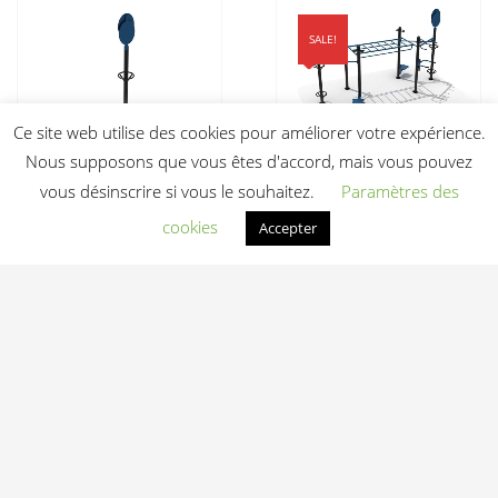
SALE!
Ce site web utilise des cookies pour améliorer votre expérience.
Nous supposons que vous êtes d'accord, mais vous pouvez
Module Wall Ball
STREET WORKOUT
vous désinscrire si vous le souhaitez.
Paramètres des
BLCRP-1
BL-ACR2
cookies
Accepter
Le
340,00
€
HT
6 500,00
€
prix
4 200,00
€
initial
Le
HT
était :
Ajouter au devis
prix
6
actuel
500,00 €.
est :
Ajouter au devis
4
200,00 €.