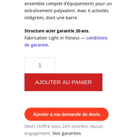
ensemble complet d’équipements pour un
entraînement polyvalent. Avec 6 activités
intégrées, dont une barre
Structure acier garantie 20 ans.
Fabrication Light In Fitness —
conditions
de garantie
.
quantité
de
Structure
AJOUTER AU PANIER
de
Street
Workout
Ajouter à ma demande de devis
XXL
-
Devis chiffré sous 24 h ouvrées. Aucun
engagement.
Nos garanties
Ensemble