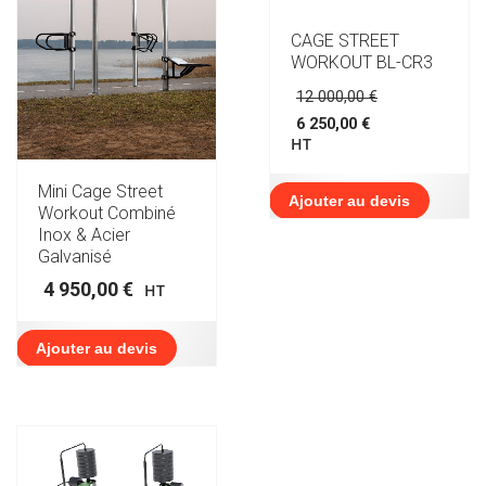
CAGE STREET
WORKOUT BL-CR3
Le
12 000,00
€
prix
6 250,00
€
initial
Le
HT
était :
prix
12
actuel
000,00 €.
Mini Cage Street
est :
Ajouter au devis
Workout Combiné
6
Inox & Acier
250,00 €.
Galvanisé
4 950,00
€
HT
Ajouter au devis