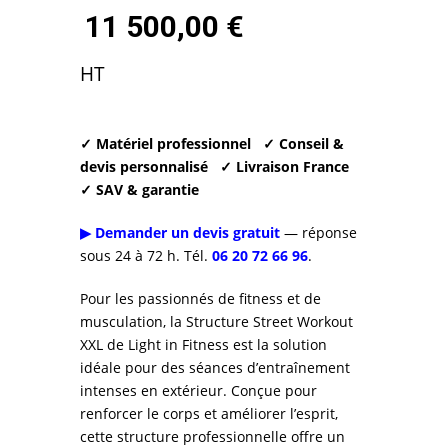
prix
11 500,00
€
initial
Le
HT
était :
prix
15
actuel
✓ Matériel professionnel
✓ Conseil &
500,00 €.
devis personnalisé
✓ Livraison France
est :
✓ SAV & garantie
11
▶ Demander un devis gratuit
— réponse
sous 24 à 72 h. Tél.
06 20 72 66 96
.
500,00 €.
Pour les passionnés de fitness et de
musculation, la Structure Street Workout
XXL de Light in Fitness est la solution
idéale pour des séances d’entraînement
intenses en extérieur. Conçue pour
renforcer le corps et améliorer l’esprit,
cette structure professionnelle offre un