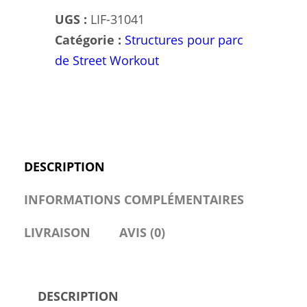
Complet
UGS :
LIF-31041
6
Catégorie :
Structures pour parc
Activités
de Street Workout
pour
Exercices
Intensifs
DESCRIPTION
INFORMATIONS COMPLÉMENTAIRES
LIVRAISON
AVIS (0)
DESCRIPTION