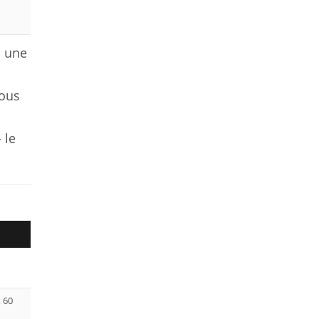
ù une
vous
:
 le
, 60