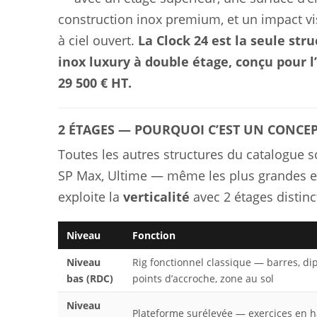
construction inox premium, et un impact vi
à ciel ouvert.
La Clock 24 est la seule str
inox luxury à double étage, conçu pour 
29 500 € HT.
2 ÉTAGES — POURQUOI C’EST UN CONCE
Toutes les autres structures du catalogue so
SP Max, Ultime — même les plus grandes et 
exploite la
verticalité
avec 2 étages distinct
Niveau
Fonction
Niveau
Rig fonctionnel classique — barres, di
bas (RDC)
points d’accroche, zone au sol
Niveau
Plateforme surélevée — exercices en h