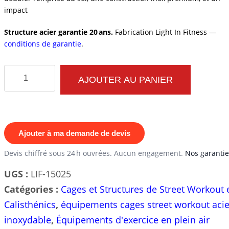
impact
Structure acier garantie 20 ans.
Fabrication Light In Fitness —
conditions de garantie
.
quantité
AJOUTER AU PANIER
de
Cage
Musculation
Exterieure
Ajouter à ma demande de devis
C24
Devis chiffré sous 24 h ouvrées. Aucun engagement.
Nos garantie
UGS :
LIF-15025
Catégories :
Cages et Structures de Street Workout 
Calisthénics
,
équipements cages street workout acie
inoxydable
,
Équipements d'exercice en plein air