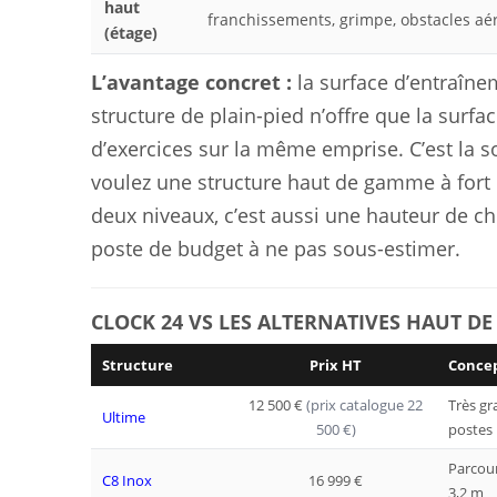
haut
franchissements, grimpe, obstacles aé
(étage)
L’avantage concret :
la surface d’entraîne
structure de plain-pied n’offre que la surf
d’exercices sur la même emprise. C’est la s
voulez une structure haut de gamme à fort i
deux niveaux, c’est aussi une hauteur de c
poste de budget à ne pas sous-estimer.
CLOCK 24 VS LES ALTERNATIVES HAUT D
Structure
Prix HT
Conce
12 500 €
(prix catalogue 22
Très g
Ultime
500 €)
postes
Parcour
C8 Inox
16 999 €
3,2 m