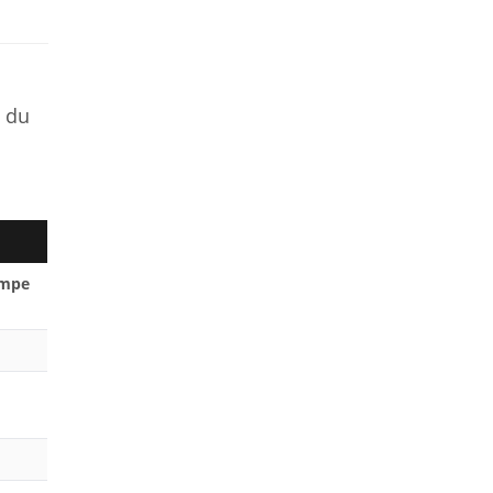
 du
impe