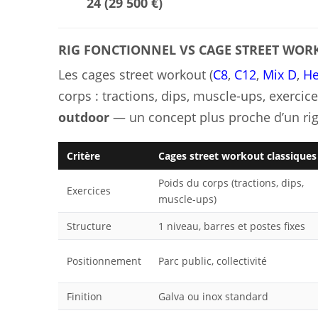
24 (29 500 €)
RIG FONCTIONNEL VS CAGE STREET WOR
Les cages street workout (
C8
,
C12
,
Mix D
,
He
corps : tractions, dips, muscle-ups, exerci
outdoor
— un concept plus proche d’un rig 
Critère
Cages street workout classiques
Poids du corps (tractions, dips,
Exercices
muscle-ups)
Structure
1 niveau, barres et postes fixes
Positionnement
Parc public, collectivité
Finition
Galva ou inox standard