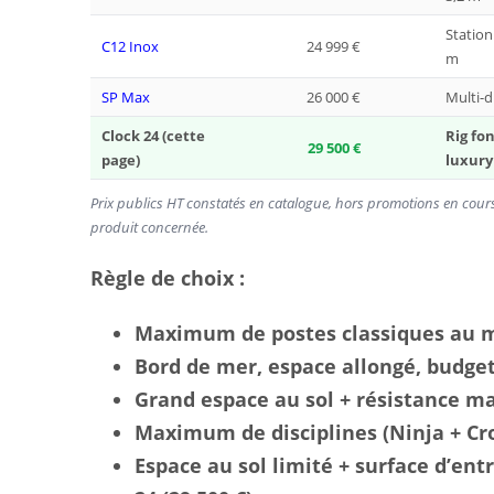
Station
C12 Inox
24 999 €
m
SP Max
26 000 €
Multi-d
Clock 24 (cette
Rig fo
29 500 €
page)
luxury
Prix publics HT constatés en catalogue, hors promotions en cours et
produit concernée.
Règle de choix :
Maximum de postes classiques au m
Bord de mer, espace allongé, budge
Grand espace au sol + résistance ma
Maximum de disciplines (Ninja + Cros
Espace au sol limité + surface d’