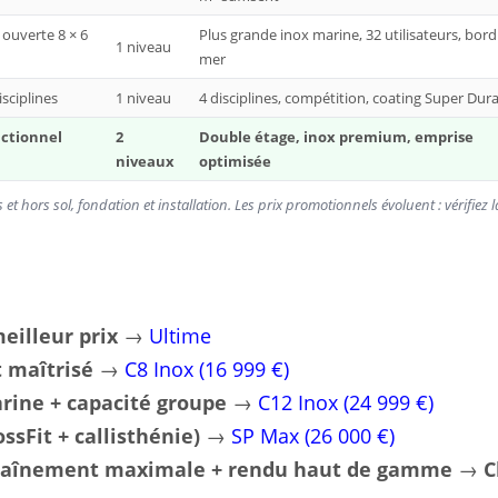
 ouverte 8 × 6
Plus grande inox marine, 32 utilisateurs, bord
1 niveau
mer
isciplines
1 niveau
4 disciplines, compétition, coating Super Dur
nctionnel
2
Double étage, inox premium, emprise
niveaux
optimisée
 hors sol, fondation et installation. Les prix promotionnels évoluent : vérifiez l
eilleur prix
→
Ultime
t maîtrisé
→
C8 Inox (16 999 €)
rine + capacité groupe
→
C12 Inox (24 999 €)
sFit + callisthénie)
→
SP Max (26 000 €)
entraînement maximale + rendu haut de gamme
→
C