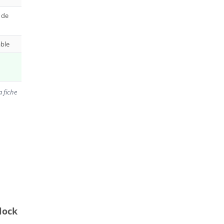
 de
able
a fiche
lock