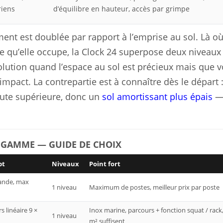
riens
d’équilibre en hauteur, accès par grimpe
ment est doublée par rapport à l’emprise au sol. Là o
ace qu’elle occupe, la Clock 24 superpose deux niveaux
olution quand l’espace au sol est précieux mais que 
mpact. La contrepartie est à connaître dès le départ 
hute supérieure, donc un
sol amortissant plus épais
—
E GAMME — GUIDE DE CHOIX
pt
Niveaux
Point fort
rande, max
1 niveau
Maximum de postes, meilleur prix par poste
s linéaire 9 ×
Inox marine, parcours + fonction squat / rack
1 niveau
m² suffisent