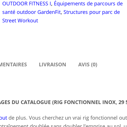
OUTDOOR FITNESS I
,
Équipements de parcours de
santé outdoor GardenFit
,
Structures pour parc de
Street Workout
MENTAIRES
LIVRAISON
AVIS (0)
AGES DU CATALOGUE (RIG FONCTIONNEL INOX, 29 
out
de plus. Vous cherchez un vrai rig fonctionnel ou
ntraînement doublée sans doubler l’emprise au sol, 