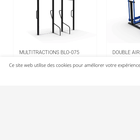
MULTITRACTIONS BLO-075
DOUBLE AIR
Ce site web utilise des cookies pour améliorer votre expérien
Prix sur devis
Prix sur devis
Voir la fiche
Voir la fiche
Ajouter au devis
Ajouter au d
Light In Fitness
—
6-8 ru
© 2026 Li