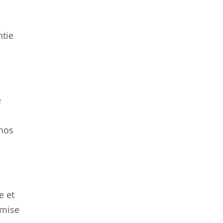
ntie
e
 nos
e et
 mise