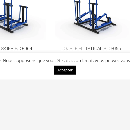
 SKIER BLO-064
DOUBLE ELLIPTICAL BLO-065
ce. Nous supposons que vous êtes d'accord, mais vous pouvez vous 
Prix sur devis
Accepter
Voir la fiche
evis
Ajouter au devis
e Victor Laloux
,
37000
Tours
,
France
06 20 72 66 96
contact@lightinfit
Conditions d'utilisation
Contact
ght In Fitness — Équipements fitness professionnels indoor & outdoor depuis 2013 — 