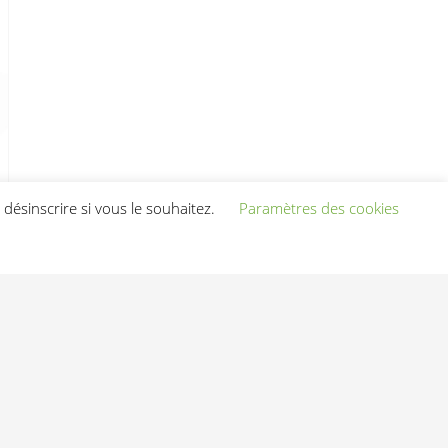
désinscrire si vous le souhaitez.
Paramètres des cookies
ness.com
|
Mentions légales
CGV
Tours (37)