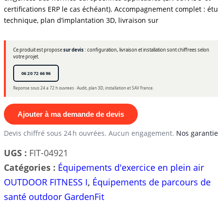
certifications ERP le cas échéant). Accompagnement complet : ét
technique, plan d’implantation 3D, livraison sur
Ce produit est propose
sur devis
: configuration, livraison et installation sont chiffrees selon
votre projet.
06 20 72 66 96
Reponse sous 24 a 72 h ouvrees · Audit, plan 3D, installation et SAV France.
Ajouter à ma demande de devis
Devis chiffré sous 24 h ouvrées. Aucun engagement.
Nos garantie
UGS :
FIT-04921
Catégories :
Équipements d'exercice en plein air
OUTDOOR FITNESS I
,
Équipements de parcours de
santé outdoor GardenFit