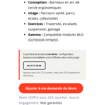
Conception :
Barreaux en arc de
cercle ergonomiques
Usage :
Parcours santé, parcs,
écoles, collectivités
Exercices :
Traversée, escalade,
suspension, gainage
Gamme :
Compatible modules BLO
OUTDOOR FITNESS
Ce produit est propose
sur devis
: configuration,
livraison et installation sont chiffrees selon votre projet.
06 20 72 66 96
Reponse sous 24 a 72 h ouvrees · Audit, plan 3D, installation et
SAV France.
Ajouter à ma demande de devis
Devis chiffré sous 24 h ouvrées. Aucun
engagement.
Nos garanties