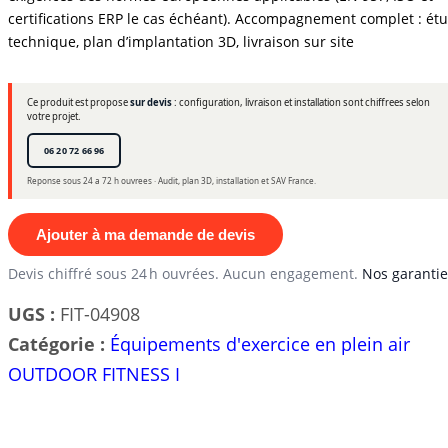
certifications ERP le cas échéant). Accompagnement complet : ét
technique, plan d’implantation 3D, livraison sur site
Ce produit est propose
sur devis
: configuration, livraison et installation sont chiffrees selon
votre projet.
06 20 72 66 96
Reponse sous 24 a 72 h ouvrees · Audit, plan 3D, installation et SAV France.
Ajouter à ma demande de devis
Devis chiffré sous 24 h ouvrées. Aucun engagement.
Nos garantie
UGS :
FIT-04908
Catégorie :
Équipements d'exercice en plein air
OUTDOOR FITNESS I