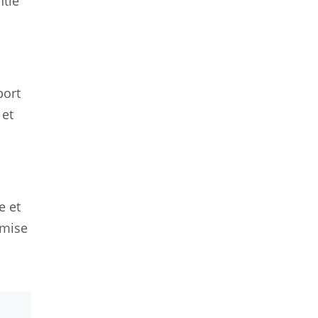
ntie
port
 et
e et
 mise