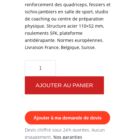
renforcement des quadriceps, fessiers et
ischio-jambiers en salle de sport, studio
de coaching ou centre de préparation
physique. Structure acier 110×52 mm,
roulements SFK, plateforme
antidérapante. Normes européennes.
Livraison France, Belgique, Suisse.
quantité
de
Hack
AJOUTER AU PANIER
Squat
Bodytone
Solid
Ajouter à ma demande de devis
Rock
Devis chiffré sous 24 h ouvrées. Aucun
engagement.
Nos garanties