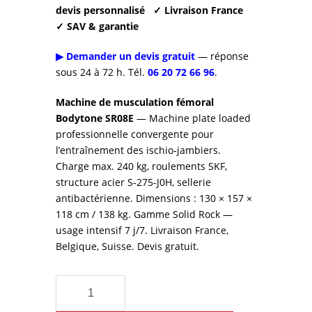
devis personnalisé
✓ Livraison France
✓ SAV & garantie
▶ Demander un devis gratuit
— réponse
sous 24 à 72 h. Tél.
06 20 72 66 96
.
Machine de musculation fémoral
Bodytone SR08E
— Machine plate loaded
professionnelle convergente pour
l’entraînement des ischio-jambiers.
Charge max. 240 kg, roulements SKF,
structure acier S-275-J0H, sellerie
antibactérienne. Dimensions : 130 × 157 ×
118 cm / 138 kg. Gamme Solid Rock —
usage intensif 7 j/7. Livraison France,
Belgique, Suisse. Devis gratuit.
quantité
de