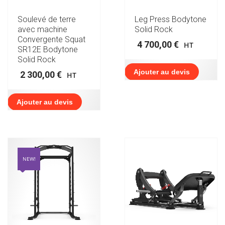
Soulevé de terre
Leg Press Bodytone
avec machine
Solid Rock
Convergente Squat
4 700,00
€
HT
SR12E Bodytone
Solid Rock
Ajouter au devis
2 300,00
€
HT
Ajouter au devis
NEW!