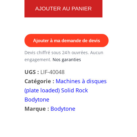
Machine
AJOUTER AU PANIER
de
Musculation
Fémoral
Ajouter à ma demande de devis
Bodytone
SR08E
Devis chiffré sous 24 h ouvrées. Aucun
engagement.
Nos garanties
Professionnelle
UGS :
LIF-40048
Catégorie :
Machines à disques
(plate loaded) Solid Rock
Bodytone
Marque :
Bodytone