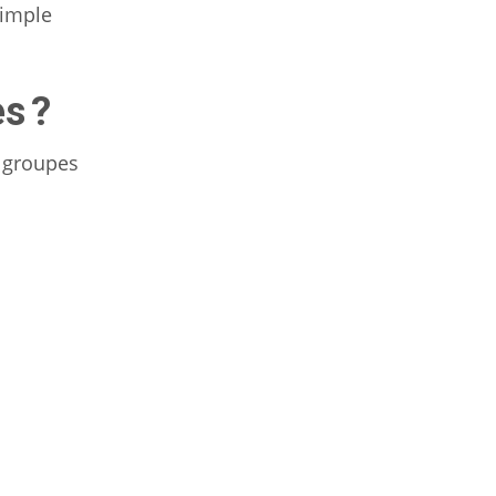
simple
s ?
s groupes