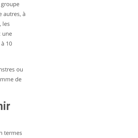
e groupe
e autres, à
 les
c une
 à 10
nstres ou
gamme de
nir
en termes