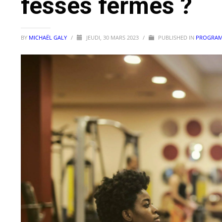
fesses fermes ?
BY
MICHAËL GALY
/
JEUDI, 30 MARS 2023
/
PUBLISHED IN
PROGRAM