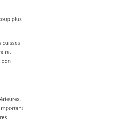
ucoup plus
s cuisses
aire.
e bon
érieures,
 important
res