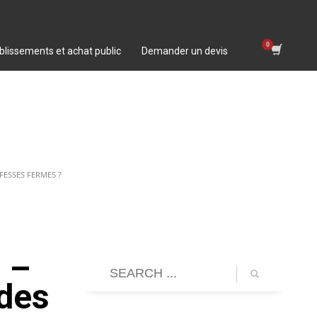
blissements et achat public
Demander un devis
FESSES FERMES ?
 –
 des