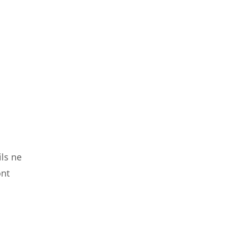
ils ne
ont