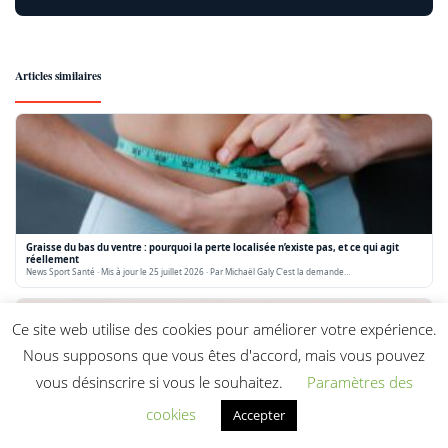
Articles similaires
Graisse du bas du ventre : pourquoi la perte localisée n’existe pas, et ce qui agit
réellement
News Sport Santé · Mis à jour le 25 juillet 2026 · Par Michaël Galy C'est la demande…
Ce site web utilise des cookies pour améliorer votre expérience.
Nous supposons que vous êtes d'accord, mais vous pouvez
vous désinscrire si vous le souhaitez.
Paramètres des
cookies
Accepter
10000 pas en km : conversion, calories et bienfaits (guide 2026)
10 000 pas = environ 7,5 km. Conversion exacte selon votre taille, calories brûlées, temps de marche